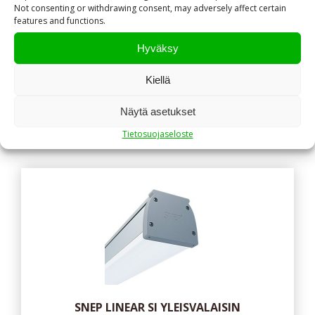
SNEP LINEAR SR 108W 840
Not consenting or withdrawing consent, may adversely affect certain
features and functions.
Hyväksy
210,00
€
sis. alv 25,5%
Kiellä
NÄYTÄ TUOTE
Näytä asetukset
Tietosuojaseloste
SNEP LINEAR SI YLEISVALAISIN