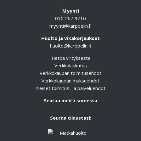
Myynti
010 567 9710
myynti@karppelin.fi
Huolto ja vikakorjaukset
huolto@karppelin.fi
Tietoa yrityksestä
Verkkolaskutus
Verkkokaupan toimitusehdot
Verkkokaupan maksuehdot
Yleiset toimitus- ja palveluehdot
Seuraa meitä somessa
Seuraa tilaustasi: