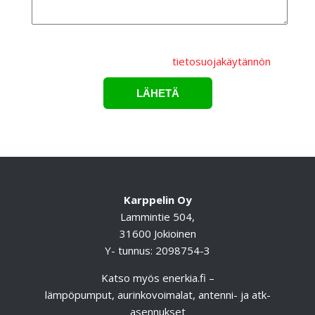
Lähettämällä lomakkeen hyväksyt, että
henkilötietojasi
käsitellään Karppelin Oy.:n
tietosuojakäytännön
mukaisesti.*
Karppelin Oy
Lammintie 504,
31600 Jokioinen
Y- tunnus: 2098754-3
Katso myös
enerkia.fi
–
lämpöpumput, aurinkovoimalat, antenni- ja atk-
asennukset