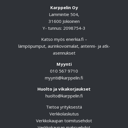
Karppelin Oy
Lammintie 504,
31600 Jokioinen
Y- tunnus: 2098754-3
Katso myös
enerkia.fi
–
lämpöpumput, aurinkovoimalat, antenni- ja atk-
asennukset
Myynti
010 567 9710
myynti@karppelin.fi
Huolto ja vikakorjaukset
huolto@karppelin.fi
Tietoa yrityksestä
Verkkolaskutus
Verkkokaupan toimitusehdot
Verkkokaupan maksuehdot