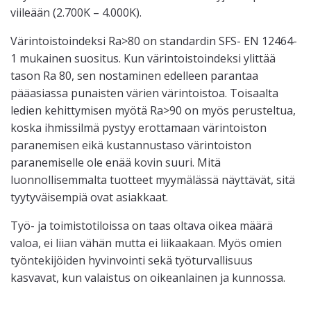
viileään (2.700K – 4.000K).
Värintoistoindeksi Ra>80 on standardin SFS- EN 12464-
1 mukainen suositus. Kun värintoistoindeksi ylittää
tason Ra 80, sen nostaminen edelleen parantaa
pääasiassa punaisten värien värintoistoa. Toisaalta
ledien kehittymisen myötä Ra>90 on myös perusteltua,
koska ihmissilmä pystyy erottamaan värintoiston
paranemisen eikä kustannustaso värintoiston
paranemiselle ole enää kovin suuri. Mitä
luonnollisemmalta tuotteet myymälässä näyttävät, sitä
tyytyväisempiä ovat asiakkaat.
Työ- ja toimistotiloissa on taas oltava oikea määrä
valoa, ei liian vähän mutta ei liikaakaan. Myös omien
työntekijöiden hyvinvointi sekä työturvallisuus
kasvavat, kun valaistus on oikeanlainen ja kunnossa.