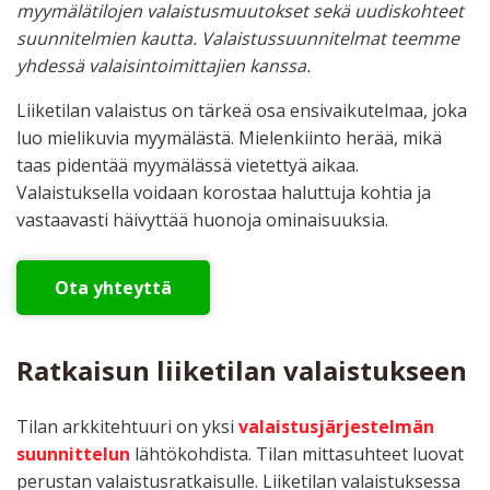
myymälätilojen valaistusmuutokset sekä uudiskohteet
suunnitelmien kautta. Valaistussuunnitelmat teemme
yhdessä valaisintoimittajien kanssa.
Liiketilan valaistus on tärkeä osa ensivaikutelmaa, joka
luo mielikuvia myymälästä. Mielenkiinto herää, mikä
taas pidentää myymälässä vietettyä aikaa.
Valaistuksella voidaan korostaa haluttuja kohtia ja
vastaavasti häivyttää huonoja ominaisuuksia.
Ota yhteyttä
Ratkaisun liiketilan valaistukseen
Tilan arkkitehtuuri on yksi
valaistusjärjestelmän
suunnittelun
lähtökohdista. Tilan mittasuhteet luovat
perustan valaistusratkaisulle. Liiketilan valaistuksessa