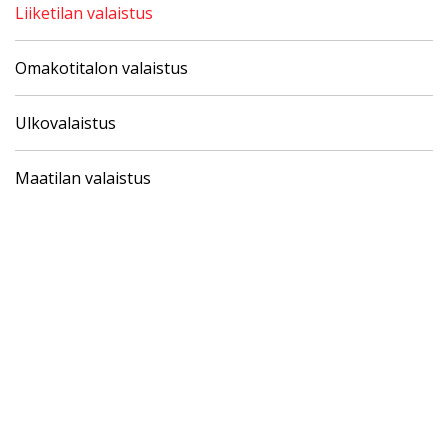
Liiketilan valaistus
Omakotitalon valaistus
Ulkovalaistus
Maatilan valaistus
Pyydä tarjous valaistus­
kokonaisuudesta!
Toteutamme valaistussuunnitelmat yhdessä