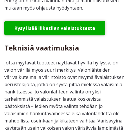
energiatehokkaita valonlähteitä ja mahdollisuuksien
mukaan myös ohjausta hyödyntäen.
Kysy lisää liiketilan valaistuksesta
Teknisiä vaatimuksia
Jotta myytävät tuotteet näyttävät hyviltä hyllyssä, on
valon värillä myös suuri merkitys. Valonlähteiden
värivaikutelma ja värintoisto ovat myymälävalaistuksen
perustekijöitä, jotka on syytä pitää mielessä valaisimia
hankittaessa. Jo valonlähteen valinta on yksi
tärkeimmistä valaistuksen laatua koskevista
päätöksistä – ledien myötä valinta tehdään jo
valaisimien hankintavaiheessa eikä valonlähdettä ole
mahdollista useinkaan jälkikäteen vaihtaa. Värisävyinä
käytetään usein valkoisen valon värisävyjä lämpimästä