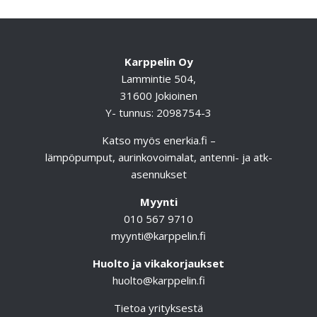
Karppelin Oy
Lammintie 504,
31600 Jokioinen
Y- tunnus: 2098754-3
Katso myös
enerkia.fi
–
lämpöpumput, aurinkovoimalat, antenni- ja atk-
asennukset
Myynti
010 567 9710
myynti@karppelin.fi
Huolto ja vikakorjaukset
huolto@karppelin.fi
Tietoa yrityksestä