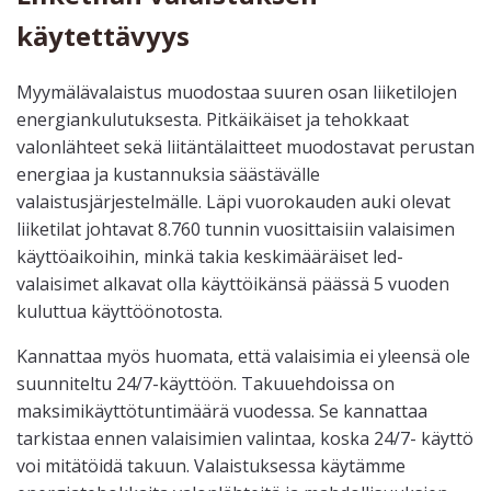
käytettävyys
Myymälävalaistus muodostaa suuren osan liiketilojen
energiankulutuksesta. Pitkäikäiset ja tehokkaat
valonlähteet sekä liitäntälaitteet muodostavat perustan
energiaa ja kustannuksia säästävälle
valaistusjärjestelmälle. Läpi vuorokauden auki olevat
liiketilat johtavat 8.760 tunnin vuosittaisiin valaisimen
käyttöaikoihin, minkä takia keskimääräiset led-
valaisimet alkavat olla käyttöikänsä päässä 5 vuoden
kuluttua käyttöönotosta.
Kannattaa myös huomata, että valaisimia ei yleensä ole
suunniteltu 24/7-käyttöön. Takuuehdoissa on
maksimikäyttötuntimäärä vuodessa. Se kannattaa
tarkistaa ennen valaisimien valintaa, koska 24/7- käyttö
voi mitätöidä takuun. Valaistuksessa käytämme