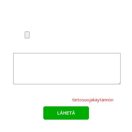
Puhelinnumero*
Liitä pohjakuva tai valaisinluettelo
Lisätietoa
Lähettämällä lomakkeen hyväksyt, että
henkilötietojasi
käsitellään Karppelin Oy.:n
tietosuojakäytännön
mukaisesti.*