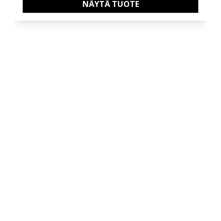
NÄYTÄ TUOTE
Pyydä tarjous valaistus­
kokonaisuudesta!
Toteutamme valaistussuunnitelmat yhdessä
valaisintoimittajiemme kanssa. Lähetä meille
pohjakuva projektistasi tai mahdollinen
valaisinluettelo, niin teemme tarjouksen
valaisimista.