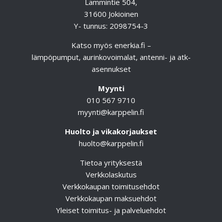
Lammintie 504,
31600 Jokioinen
Y- tunnus: 2098754-3
Katso myös
enerkia.fi
–
lämpöpumput, aurinkovoimalat, antenni- ja atk-
asennukset
Myynti
010 567 9710
myynti@karppelin.fi
Huolto ja vikakorjaukset
huolto@karppelin.fi
Tietoa yrityksestä
Verkkolaskutus
Verkkokaupan toimitusehdot
Verkkokaupan maksuehdot
Yleiset toimitus- ja palveluehdot