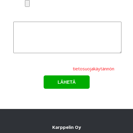
Lisätietoa
Lähettämällä lomakkeen hyväksyt, että
henkilötietojasi
käsitellään Karppelin Oy.:n
tietosuojakäytännön
mukaisesti.*
Karppelin Oy