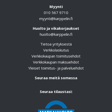
Myynti
010 567 9710
myynti@karppelin.fi
Huolto ja vikakorjaukset
huolto@karppelin.fi
Tietoa yrityksestä
Verkkolaskutus
Verkkokaupan toimitusehdot
Verkkokaupan maksuehdot
Yleiset toimitus- ja palveluehdot
Seuraa meitä somessa
Seuraa tilaustasi: