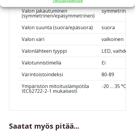
Tietosuojaseloste
Valon jakautuminen
symmetrinen
(symmetrinen/epäsymmetrinen)
Valon suunta (suora/epäsuora)
suora
Valon väri
valkoinen
Valonlähteen tyyppi
LED, vaihdetta
Valotunnistimella
Ei
Värintoistoindeksi
80-89
Ympäristön mitoituslämpötila
-20 … 35 °C
IEC62722-2-1 mukaisesti
Saatat myös pitää...