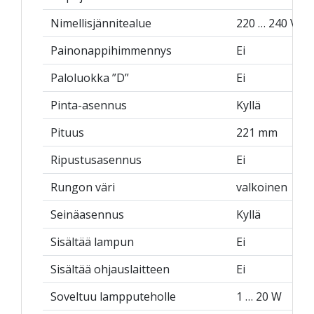
Nimellisjännitealue
220 … 240 V
Painonappihimmennys
Ei
Paloluokka ”D”
Ei
Pinta-asennus
Kyllä
Pituus
221 mm
Ripustusasennus
Ei
Rungon väri
valkoinen
Seinäasennus
Kyllä
Sisältää lampun
Ei
Sisältää ohjauslaitteen
Ei
Soveltuu lampputeholle
1 … 20 W