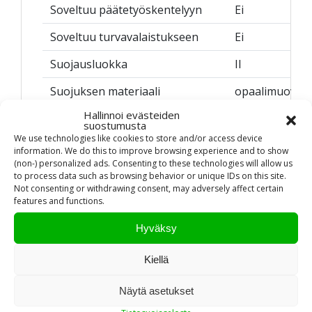
Soveltuu päätetyöskentelyyn
Ei
Soveltuu turvavalaistukseen
Ei
Suojausluokka
II
Suojuksen materiaali
opaalimuovi
Hallinnoi evästeiden
Uppoasennus
Ei
suostumusta
We use technologies like cookies to store and/or access device
Vaihdettavan lampun korkein
A++
information. We do this to improve browsing experience and to show
energiatehokkuusluokka
(non-) personalized ads. Consenting to these technologies will allow us
to process data such as browsing behavior or unique IDs on this site.
Vaihdettavan lampun matalin
E
Not consenting or withdrawing consent, may adversely affect certain
energiatehokkuusluokka
features and functions.
Vaihdettavan, sisältyvän lampun
A++
Hyväksy
energiatehokkuusluokka
Valaisimen elinikä L70B50
25000 h
Kiellä
Valaisimen suojaaminen
Ei
Näytä asetukset
lämpöäeristävällä materiaalilla
mahdollista