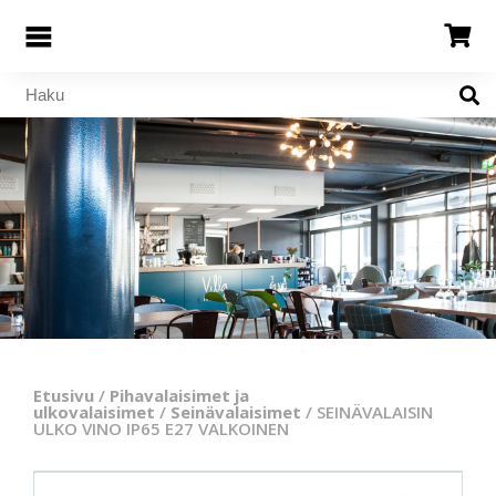
Etusivu
/
Pihavalaisimet ja
ulkovalaisimet
/
Seinävalaisimet
/ SEINÄVALAISIN
ULKO VINO IP65 E27 VALKOINEN