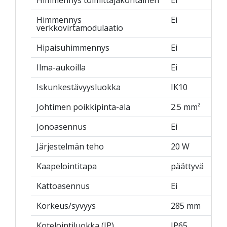
Himmennys
Ei
verkkovirtamodulaatio
Hipaisuhimmennys
Ei
Ilma-aukoilla
Ei
Iskunkestävyysluokka
IK10
Johtimen poikkipinta-ala
2.5 mm²
Jonoasennus
Ei
Järjestelmän teho
20 W
Kaapelointitapa
päättyvä
Kattoasennus
Ei
Korkeus/syvyys
285 mm
Kotelointiluokka (IP)
IP65