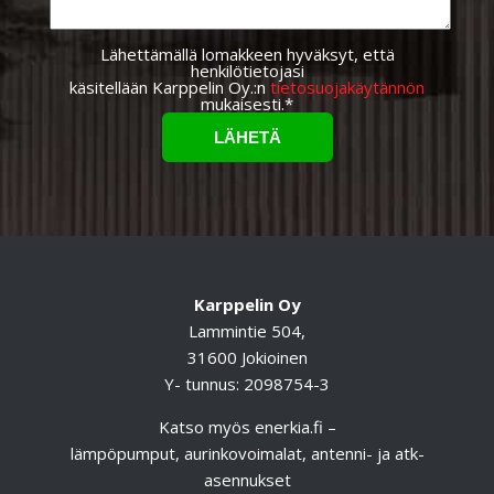
Lähettämällä lomakkeen hyväksyt, että
henkilötietojasi
käsitellään Karppelin Oy.:n
tietosuojakäytännön
mukaisesti.*
Karppelin Oy
Lammintie 504,
31600 Jokioinen
Y- tunnus: 2098754-3
Katso myös
enerkia.fi
–
lämpöpumput, aurinkovoimalat, antenni- ja atk-
asennukset