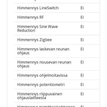
Himmennys LineSwitch
Ei
Himmennys RF
Ei
Himmennys Sine Wave
Ei
Reduction
Himmennys Zigbee
Ei
Himmennys laskevan reunan
Ei
ohjaus
Himmennys nousevan reunan
Ei
ohjaus
Himmennys ohjelmoitavissa
Ei
Himmennys potentiometri
Ei
Himmennys riippuvainen
Ei
ohjauslaitteesta
Himmennys toimittajakohtainen
Ei