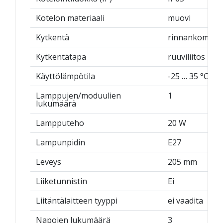
Kotelon materiaali
muovi
Kytkentä
rinnankompen
Kytkentätapa
ruuviliitos
Käyttölämpötila
-25 … 35 °C
Lamppujen/moduulien
1
lukumäärä
Lampputeho
20 W
Lampunpidin
E27
Leveys
205 mm
Liiketunnistin
Ei
Liitäntälaitteen tyyppi
ei vaadita
Napojen lukumäärä
3