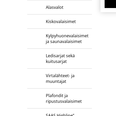
Alasvalot
Kiskovalaisimet
Kylpyhuone­valaisimet
ja saunavalaisimet
Ledisarjat sekä
kuitusarjat
Virtalähteet- ja
muuntajat
Plafondit ja
ripustusvalaisimet
SAAS Highline”