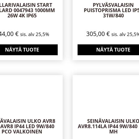
LLARIVALAISIN START
PYLVÄSVALAISIN
LARD 0047943 1000MM
PUISTOPRISMA LED IP
26W 4K IP65
31W/840
44,00
€
305,00
€
sis. alv 25,5%
sis. alv 25,5
NÄYTÄ TUOTE
NÄYTÄ TUOTE
NÄVALAISIN ULKO AVR8
SEINÄVALAISIN ULK
 AVR8 IP44 LED 9W/840
AVR8.114LA IP44 9W/840
PCO VALKOINEN
MH