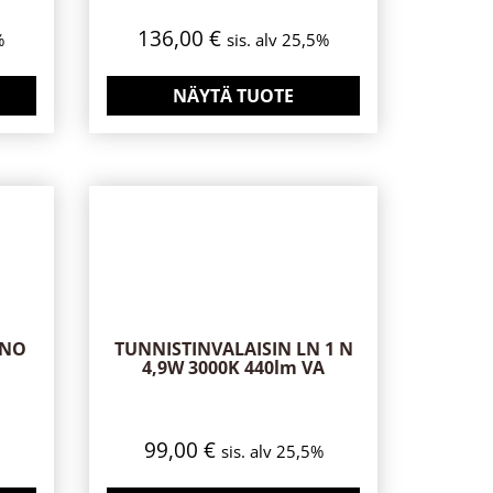
136,00
€
%
sis. alv 25,5%
NÄYTÄ TUOTE
INO
TUNNISTINVALAISIN LN 1 N
4,9W 3000K 440lm VA
99,00
€
sis. alv 25,5%