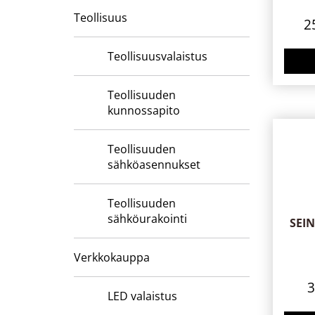
Teollisuus
2
Teollisuusvalaistus
Teollisuuden
kunnossapito
Teollisuuden
sähköasennukset
Teollisuuden
sähköurakointi
SEI
Verkkokauppa
LED valaistus