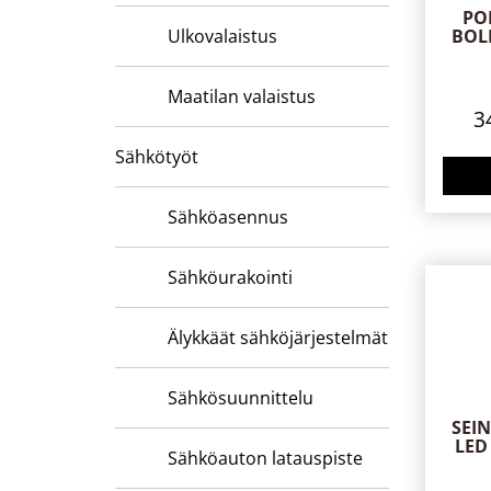
PO
Ulkovalaistus
BOL
Maatilan valaistus
3
Sähkötyöt
Sähköasennus
Sähköurakointi
Älykkäät sähköjärjestelmät
Sähkösuunnittelu
SEI
LED
Sähköauton latauspiste