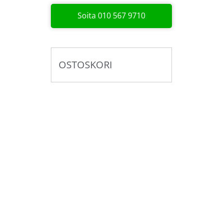
Soita 010 567 9710
OSTOSKORI
Pyydä tarjous valaistus­
kokonaisuudesta!
Toteutamme valaistussuunnitelmat yhdess