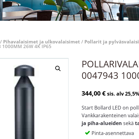
/
Pihavalaisimet ja ulkovalaisimet
/
Pollarit ja pylväsvalai
3 1000MM 26W 4K IP65
POLLARIVALA
0047943 100
344,00
€
sis. alv 25,5
Start Bollard LED on poll
Vankkarakenteinen valai
ja piha-alueiden
sekä
ta
Pinta-asennettava