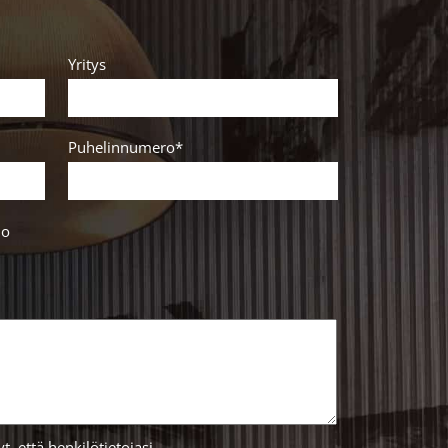
Yritys
Puhelinnumero*
lo
 että henkilötietojasi