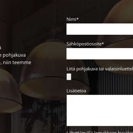
Nimi*
Sähköpostiosoite*
ä
le pohjakuva
lo, niin teemme
Liitä pohjakuva tai valaisinluette
Lisätietoa
Lähettämällä lomakkeen hyväksyt,