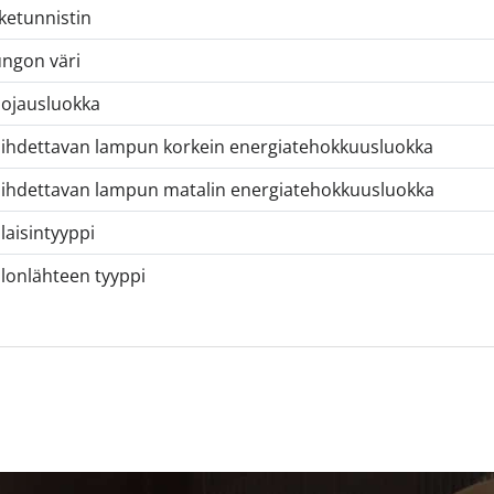
iketunnistin
ngon väri
ojausluokka
ihdettavan lampun korkein energiatehokkuusluokka
ihdettavan lampun matalin energiatehokkuusluokka
laisintyyppi
lonlähteen tyyppi