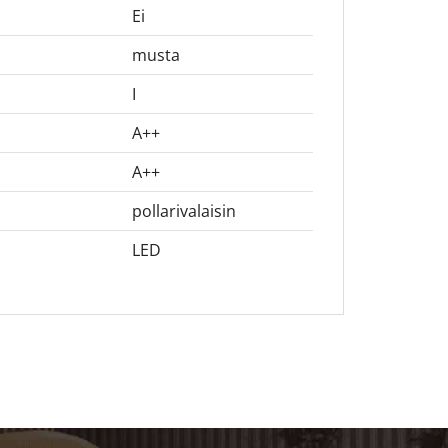
Ei
musta
I
A++
A++
pollarivalaisin
LED