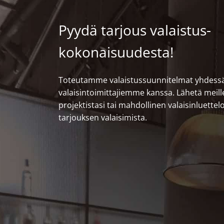
Pyydä tarjous valaistus­
kokonaisuudesta!
Toteutamme valaistussuunnitelmat yhdess
valaisintoimittajiemme kanssa. Lähetä meil
projektistasi tai mahdollinen valaisinluette
tarjouksen valaisimista.