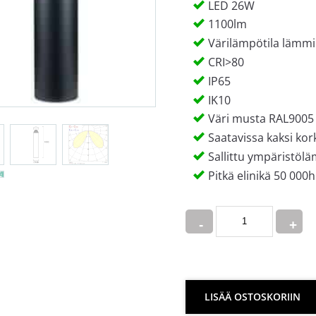
LED 26W
1100lm
Värilämpötila lämmi
CRI>80
IP65
IK10
Väri musta RAL9005
Saatavissa kaksi k
Sallittu ympäristölä
Pitkä elinikä 50 000h
Quantity
LISÄÄ OSTOSKORIIN