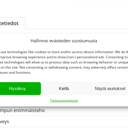
tetiedot
Hallinnoi evästeiden suostumusta
lkaisija
use technologies like cookies to store and/or access device information. We do t
kunkestävyysluokka
improve browsing experience and to show (non-) personalized ads. Consenting to
se technologies will allow us to process data such as browsing behavior or uniqu
inteän lampun energiatehokkuusluokka
 on this site. Not consenting or withdrawing consent, may adversely affect certai
tures and functions.
rkeus
telointiluokka (IP)
Hyväksy
Kiellä
Näytä asetukset
telon materiaali
Tietosuojaseloste
ampun enimmäisteho
veys