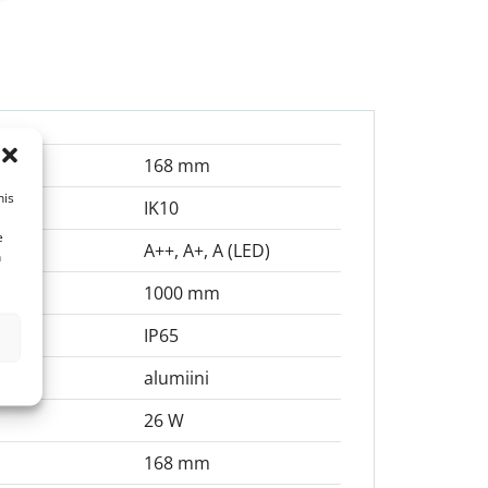
168 mm
his
IK10
e
A++, A+, A (LED)
n
1000 mm
IP65
alumiini
26 W
168 mm