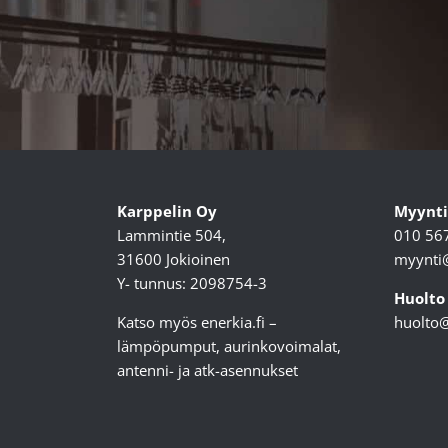
Karppelin Oy
Myynti
Lammintie 504,
010 56
31600 Jokioinen
myynti@
Y- tunnus: 2098754-3
Huolto
Katso myös
enerkia.fi
–
huolto@
lämpöpumput, aurinkovoimalat,
antenni- ja atk-asennukset