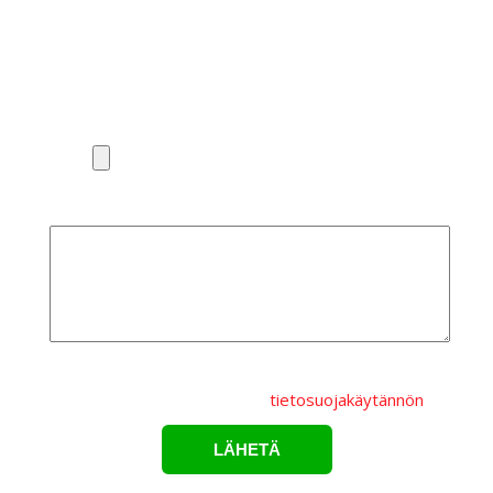
Puhelinnumero*
Liitä pohjakuva tai valaisinluettelo
Lisätietoa
Lähettämällä lomakkeen hyväksyt, että
henkilötietojasi
käsitellään Karppelin Oy.:n
tietosuojakäytännön
mukaisesti.*