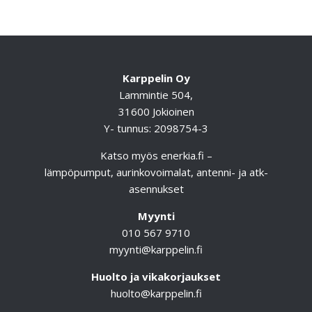
Karppelin Oy
Lammintie 504,
31600 Jokioinen
Y- tunnus: 2098754-3
Katso myös
enerkia.fi
–
lämpöpumput, aurinkovoimalat, antenni- ja atk-
asennukset
Myynti
010 567 9710
myynti@karppelin.fi
Huolto ja vikakorjaukset
huolto@karppelin.fi