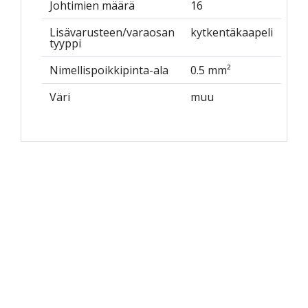
Johtimien määrä
16
Lisävarusteen/varaosan
kytkentäkaapeli
tyyppi
Nimellispoikkipinta-ala
0.5 mm²
Väri
muu
Pyydä tarjous valaistus­
kokonaisuudesta!