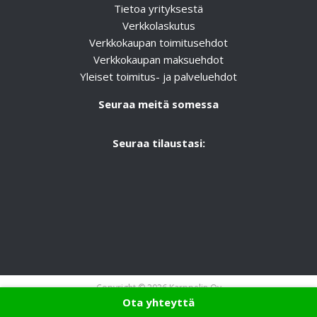
Tietoa yrityksestä
Verkkolaskutus
Verkkokaupan toimitusehdot
Verkkokaupan maksuehdot
Yleiset toimitus- ja palveluehdot
Seuraa meitä somessa
Seuraa tilaustasi:
Copyright © 2026 Karppelin Oy
Ota yhteyttä
Tietosuoja
|
Netello