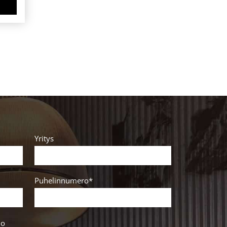
Yritys
Puhelinnumero*
lo