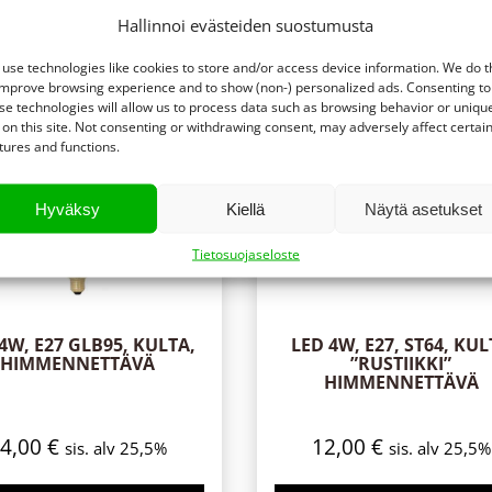
aisimissa voidaan käyttää seuraaviin energialuokkiin kuuluv
Hallinnoi evästeiden suostumusta
use technologies like cookies to store and/or access device information. We do t
improve browsing experience and to show (non-) personalized ads. Consenting to
at myös pitää...
se technologies will allow us to process data such as browsing behavior or uniqu
 on this site. Not consenting or withdrawing consent, may adversely affect certai
tures and functions.
Hyväksy
Kiellä
Näytä asetukset
Tietosuojaseloste
4W, E27 GLB95, KULTA,
LED 4W, E27, ST64, KU
HIMMENNETTÄVÄ
”RUSTIIKKI”
HIMMENNETTÄVÄ
14,00
€
12,00
€
sis. alv 25,5%
sis. alv 25,5%