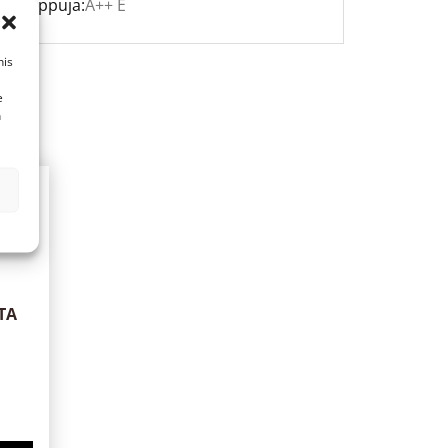
ia lamppuja:
A++ E
his
e
n
LTA