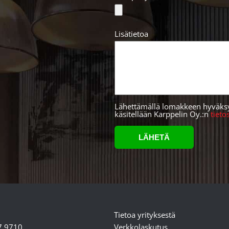
Lisätietoa
Lähettämällä lomakkeen hyväksyt,
käsitellään Karppelin Oy.:n
tiet
Tietoa yrityksestä
7 9710
Verkkolaskutus