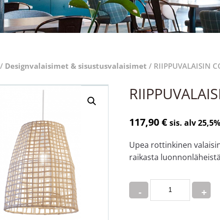
/
Designvalaisimet & sisustusvalaisimet
/ RIIPPUVALAISIN C
RIIPPUVALAI
117,90
€
sis. alv 25,5
Upea rottinkinen valaisin
raikasta luonnonläheist
Quantity