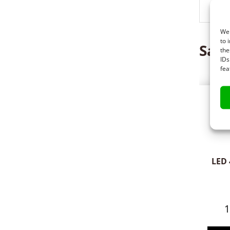
Val
We 
to 
Saat
the
IDs
fea
LED 