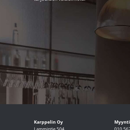
Karppelin Oy
Myynti
Lammintie 504,
010 56