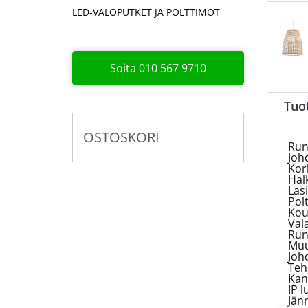
LED-VALOPUTKET JA POLTTIMOT
Soita 010 567 9710
Tuo
OSTOSKORI
Run
Joh
Kor
Halk
Lasi
Polt
Kou
Vala
Run
Muu
Joh
Teh
Kan
IP l
Jänn