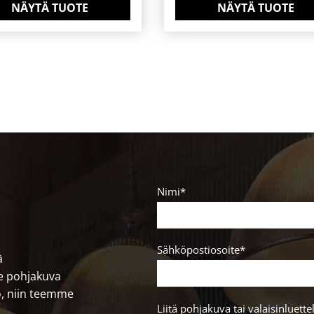
NÄYTÄ TUOTE
NÄYTÄ TUOTE
Nimi*
Sähköpostiosoite*
ä
le pohjakuva
lo, niin teemme
Liitä pohjakuva tai valaisinluette