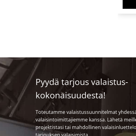
Pyydä tarjous valaistus­
kokonaisuudesta!
Toteutamme valaistussuunnitelmat yhdess
valaisintoimittajiemme kanssa. Lähetä meil
projektistasi tai mahdollinen valaisinluette
tarjouksen valaisimista.