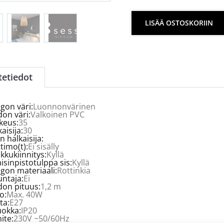
LISÄÄ OSTOSKORIIN
tetiedot
gon väri:
Luonnonvärinen
don väri:
Valkoinen PVC
keus:
35
aisija:
30
n halkaisija:
timo(t):
Ei sisälly
kkukiinnitys:
Kyllä
isinpistotulppa sis:
Kyllä
gon materiaali:
Rottinkia
ntaja:
Ei
don pituus:
1,2 m
o:
Max. 40W
ta:
E27
uokka:
IP20
ite:
230V ~50/60Hz