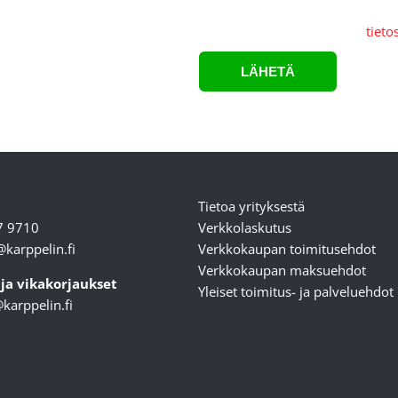
Lähettämällä lomakkeen hyväksyt,
käsitellään Karppelin Oy.:n
tiet
Tietoa yrityksestä
7 9710
Verkkolaskutus
karppelin.fi
Verkkokaupan toimitusehdot
Verkkokaupan maksuehdot
 ja vikakorjaukset
Yleiset toimitus- ja palveluehdot
karppelin.fi