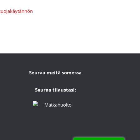
 että henkilötietojasi
osuojakäytännön
mukaisesti.*
Seuraa meitä somessa
Seuraa tilaustasi: