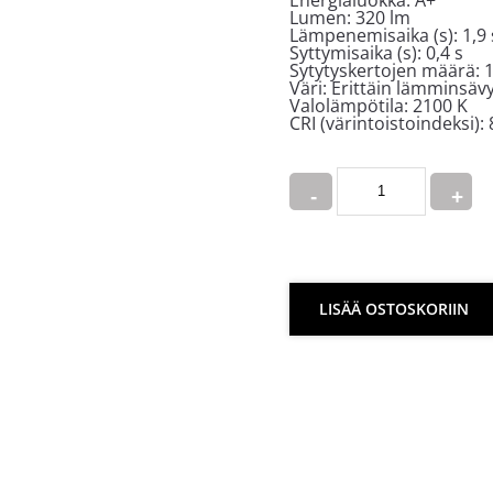
Lumen: 320 lm
Lämpenemisaika (s): 1,9 
Syttymisaika (s): 0,4 s
Sytytyskertojen määrä:
Väri:
Erittäin lämminsäv
Valolämpötila: 2100 K
CRI (värintoistoindeksi):
Quantity
LISÄÄ OSTOSKORIIN