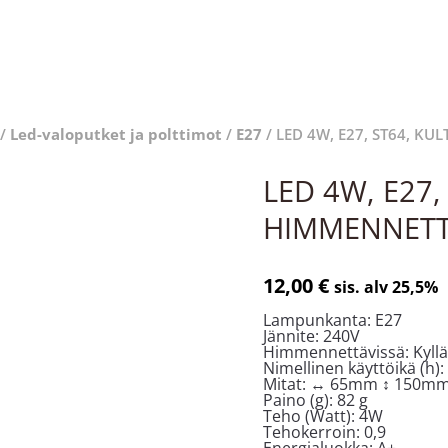
/
Led-valoputket ja polttimot
/
E27
/ LED 4W, E27, ST64, KU
LED 4W, E27,
HIMMENNET
12,00
€
sis. alv 25,5%
Lampunkanta: E27
Jännite: 240V
Himmennettävissä:
Kyll
Nimellinen käyttöikä (h)
Mitat:
↔ 65mm ↕ 150m
Paino (g): 82 g
Teho (Watt): 4W
Tehokerroin:
0,9
Energialuokka:
A+