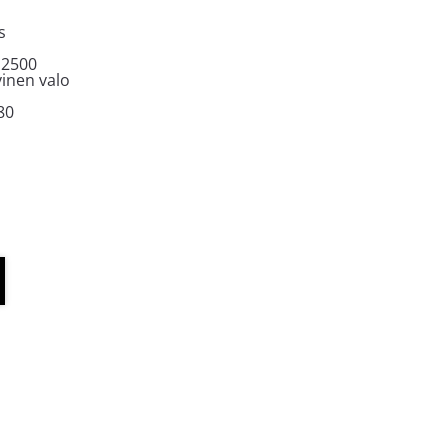
s
12500
yinen valo
80