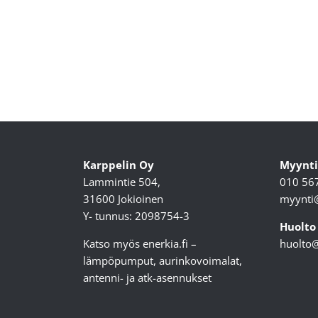
Karppelin Oy
Myynti
Lammintie 504,
010 56
31600 Jokioinen
myynti@
Y- tunnus: 2098754-3
Huolto
Katso myös
enerkia.fi
–
huolto@
lämpöpumput, aurinkovoimalat,
antenni- ja atk-asennukset