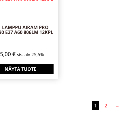
D-LAMPPU AIRAM PRO
30 E27 A60 806LM 12KPL
35,00
€
sis. alv 25,5%
NÄYTÄ TUOTE
1
2
→