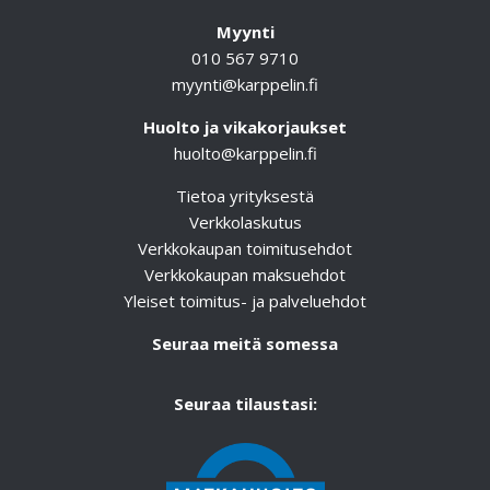
Myynti
010 567 9710
myynti@karppelin.fi
Huolto ja vikakorjaukset
huolto@karppelin.fi
Tietoa yrityksestä
Verkkolaskutus
Verkkokaupan toimitusehdot
Verkkokaupan maksuehdot
Yleiset toimitus- ja palveluehdot
Seuraa meitä somessa
Seuraa tilaustasi: