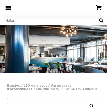
Etusivu
/
LED valaistus
/
Varaosat ja
lisätarvikkeet
/ KIINNIKE VIEW VIEW KALUSTEKIINNIKE