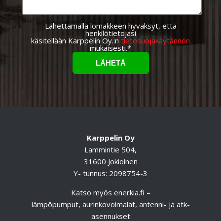
Lähettämällä lomakkeen hyväksyt, että
henkilötietojasi
käsitellään Karppelin Oy.:n
tietosuojakäytännön
mukaisesti.*
Karppelin Oy
Lammintie 504,
31600 Jokioinen
Y- tunnus: 2098754-3
Katso myös
enerkia.fi
–
lämpöpumput, aurinkovoimalat, antenni- ja atk-
asennukset