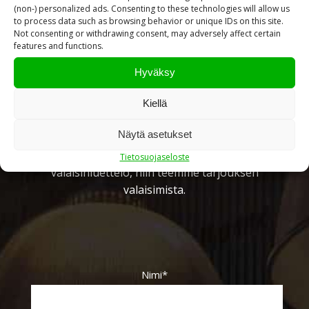
(non-) personalized ads. Consenting to these technologies will allow us
to process data such as browsing behavior or unique IDs on this site.
Not consenting or withdrawing consent, may adversely affect certain
features and functions.
Pyydä tarjous valaistus­
Hyväksy
kokonaisuudesta!
Kiellä
Toteutamme valaistussuunnitelmat yhdessä
Näytä asetukset
valaisintoimittajiemme kanssa. Lähetä meille
pohjakuva projektistasi tai mahdollinen
Tietosuojaseloste
valaisinluettelo, niin teemme tarjouksen
valaisimista.
Nimi*