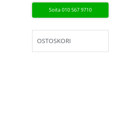
Soita 010 567 9710
OSTOSKORI
Pyydä tarjous valaistus­
kokonaisuudesta!
Toteutamme valaistussuunnitelmat yhdess