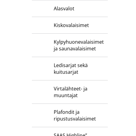
Alasvalot
Kiskovalaisimet
Kylpyhuone­valaisimet
ja saunavalaisimet
Ledisarjat sekä
kuitusarjat
Virtalähteet- ja
muuntajat
Plafondit ja
ripustusvalaisimet
SAAS Highline”