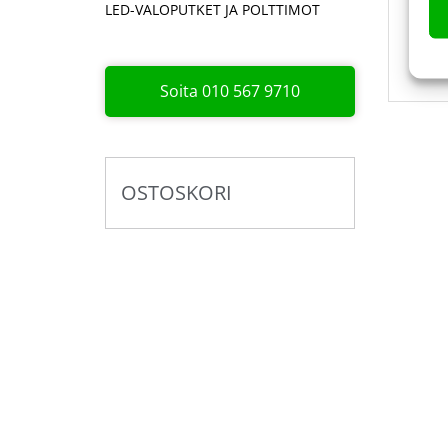
LED-VALOPUTKET JA POLTTIMOT
Lis
hig
Soita 010 567 9710
OSTOSKORI
Pyydä tarjous valaistus­
kokonaisuudesta!