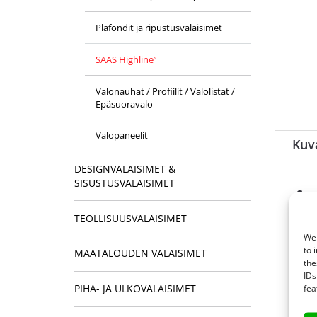
Plafondit ja ripustusvalaisimet
SAAS Highline”
Valonauhat / Profiilit / Valolistat /
Epäsuoravalo
Valopaneelit
Kuv
DESIGNVALAISIMET &
SISUSTUSVALAISIMET
Sov
TEOLLISUUSVALAISIMET
Lii
We 
hig
to 
MAATALOUDEN VALAISIMET
driv
the
IDs
Joh
fea
PIHA- JA ULKOVALAISIMET
hig