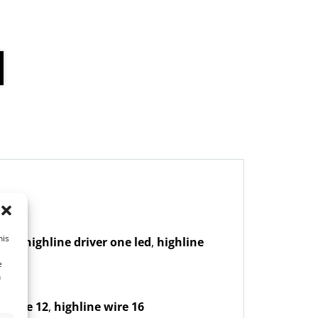
his
dim
,
highline driver one led
,
highline
e
n
e wire 12
,
highline wire 16