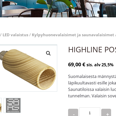
/
LED valaistus
/
Kylpyhuone­valaisimet ja saunavalaisimet
HIGHLINE P
69,00
€
sis. alv 25,5%
Suomalaisesta männystä 
läpikuultavasti esille jok
Saunatiloissa valaisin 
tunnelman. Valaisin sovel
Quantity