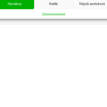
Hyväksy
Kiellä
Näytä asetukset
ätarvikkeet
hline bluetooth
,
highline cable+
Tietosuojaseloste
Nimi*