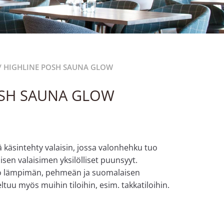
/ HIGHLINE POSH SAUNA GLOW
OSH SAUNA GLOW
käsintehty valaisin, jossa valonhehku tuo
aisen valaisimen yksilölliset puunsyyt.
luo lämpimän, pehmeän ja suomalaisen
tuu myös muihin tiloihin, esim. takkatiloihin.