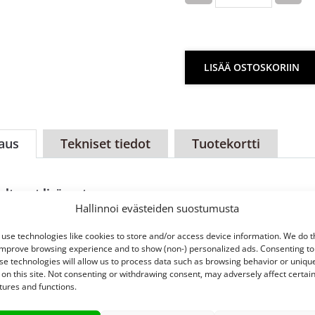
LISÄÄ OSTOSKORIIN
aus
Tekniset tiedot
Tuotekortti
eltuvat lisäosat:
Hallinnoi evästeiden suostumusta
täntälaitteet
use technologies like cookies to store and/or access device information. We do t
hline driver
,
highline dim
,
highline dim R
,
highline maxi 
improve browsing experience and to show (non-) personalized ads. Consenting to
er din rail
,
highline move
se technologies will allow us to process data such as browsing behavior or uniqu
 on this site. Not consenting or withdrawing consent, may adversely affect certai
tosarjat
tures and functions.
hline wire 8
,
highline wire 8XS
,
highline wire 8XL
,
highlin