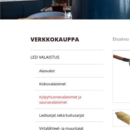
VERKKOKAUPPA
Etusivu
LED VALAISTUS
Alasvalot
Kiskovalaisimet
Kylpyhuone­valaisimet ja
saunavalaisimet
Ledisarjat sekä kuitusarjat
Virtalähteet- ja muuntajat