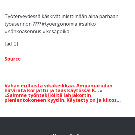
Työterveydessä käskivät miettimään aina parhaan
työasennon ????#työergonomia #sähkö
#sähköasennus #kesäpoika
[ad_2]
Source
Vähän erillaista vikakeikkaa. Ampumaradan
hirvirata korjattu ja taas käytössä! K…
Saimme työntekijöiltä lahjakortin
pienlentokoneen kyytiin. Käytetty on ja kiitos…