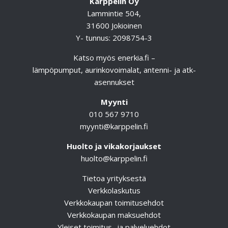
Karppelin Oy
Lammintie 504,
31600 Jokioinen
Y- tunnus: 2098754-3
Katso myös
enerkia.fi
–
lämpöpumput, aurinkovoimalat, antenni- ja atk-
asennukset
Myynti
010 567 9710
myynti@karppelin.fi
Huolto ja vikakorjaukset
huolto@karppelin.fi
Tietoa yrityksestä
Verkkolaskutus
Verkkokaupan toimitusehdot
Verkkokaupan maksuehdot
Yleiset toimitus- ja palveluehdot