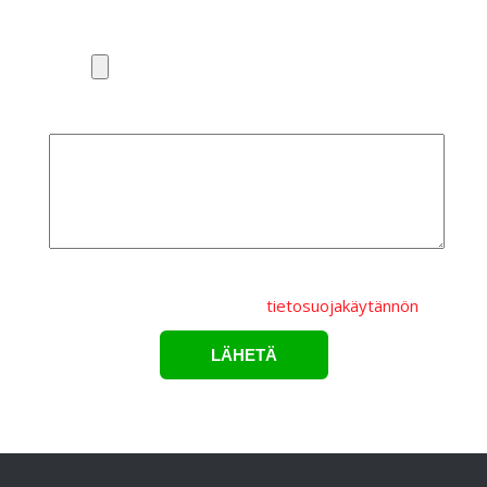
Liitä pohjakuva tai valaisinluettelo
Lisätietoa
Lähettämällä lomakkeen hyväksyt, että
henkilötietojasi
käsitellään Karppelin Oy.:n
tietosuojakäytännön
mukaisesti.*