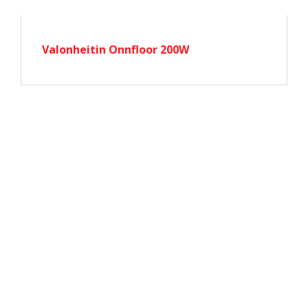
Valonheitin Onnfloor 200W
Pyydä tarjous valaistus­
kokonaisuudesta!
Toteutamme valaistussuunnitelmat yhdessä
valaisintoimittajiemme kanssa. Lähetä meille
pohjakuva projektistasi tai mahdollinen