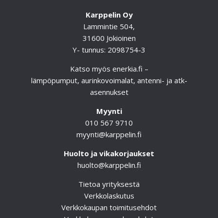
Karppelin Oy
Lammintie 504,
31600 Jokioinen
Y- tunnus: 2098754-3
Katso myös
enerkia.fi
–
lämpöpumput, aurinkovoimalat, antenni- ja atk-
asennukset
Myynti
010 567 9710
myynti@karppelin.fi
Huolto ja vikakorjaukset
huolto@karppelin.fi
Tietoa yrityksestä
Verkkolaskutus
Verkkokaupan toimitusehdot