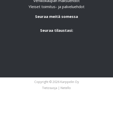
Verkkokaupan maksuehdot
Yleiset toimitus- ja palveluehdot
Seuraa meitä somessa
Seuraa tilaustasi:
Copyright © 2026 Karppelin Oy
Tietosuoja
|
Netello