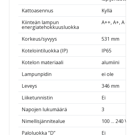
Kattoasennus
Kyllä
Kiinteän lampun
A++, A+, A (LE
energiatehokkuusluokka
Korkeus/syvyys
531 mm
Kotelointiluokka (IP)
IP65
Kotelon materiaali
alumiini
Lampunpidin
ei ole
Leveys
346 mm
Liiketunnistin
Ei
Napojen lukumäärä
3
Nimellisjännitealue
100 … 240 V
Paloluokka ”D”
Ei