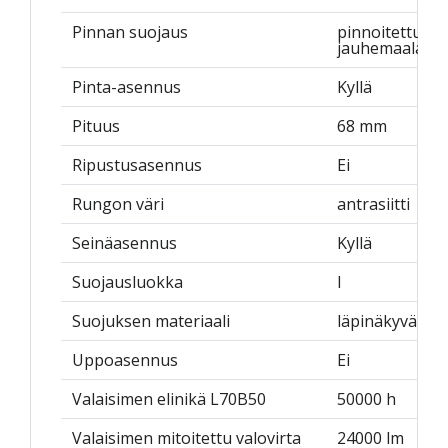
Pinnan suojaus
pinnoitettu
jauhemaalauks
Pinta-asennus
Kyllä
Pituus
68 mm
Ripustusasennus
Ei
Rungon väri
antrasiitti
Seinäasennus
Kyllä
Suojausluokka
I
Suojuksen materiaali
läpinäkyvä lasi
Uppoasennus
Ei
Valaisimen elinikä L70B50
50000 h
Valaisimen mitoitettu valovirta
24000 lm