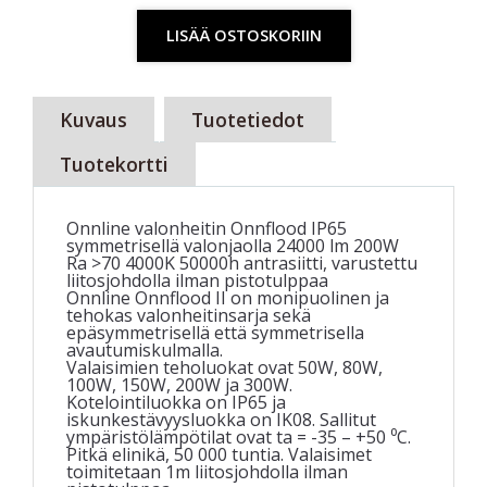
LISÄÄ OSTOSKORIIN
Kuvaus
Tuotetiedot
Tuotekortti
Onnline valonheitin Onnflood IP65
symmetrisellä valonjaolla 24000 lm 200W
Ra >70 4000K 50000h antrasiitti, varustettu
liitosjohdolla ilman pistotulppaa
Onnline Onnflood II on monipuolinen ja
tehokas valonheitinsarja sekä
epäsymmetrisellä että symmetrisella
avautumiskulmalla.
Valaisimien teholuokat ovat 50W, 80W,
100W, 150W, 200W ja 300W.
Kotelointiluokka on IP65 ja
iskunkestävyysluokka on IK08. Sallitut
ympäristölämpötilat ovat ta = -35 – +50 ⁰C.
Pitkä elinikä, 50 000 tuntia. Valaisimet
toimitetaan 1m liitosjohdolla ilman