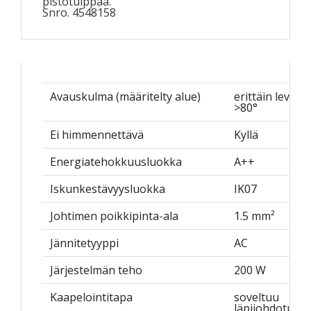
pistotulppaa.
Snro. 4548158
Avauskulma (määritelty alue)
erittäin leveä 
>80°
Ei himmennettävä
Kyllä
Energiatehokkuusluokka
A++
Iskunkestävyysluokka
IK07
Johtimen poikkipinta-ala
1.5 mm²
Jännitetyyppi
AC
Järjestelmän teho
200 W
Kaapelointitapa
soveltuu
läpijohdotuks