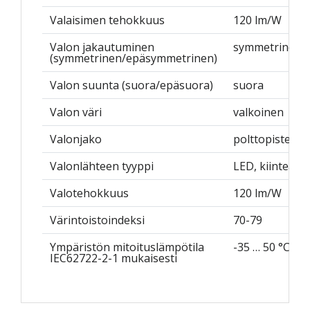
Valaisimen tehokkuus
120 lm/W
Valon jakautuminen
symmetrinen
(symmetrinen/epäsymmetrinen)
Valon suunta (suora/epäsuora)
suora
Valon väri
valkoinen
Valonjako
polttopistelins
Valonlähteen tyyppi
LED, kiinteä
Valotehokkuus
120 lm/W
Värintoistoindeksi
70-79
Ympäristön mitoituslämpötila
-35 … 50 °C
IEC62722-2-1 mukaisesti