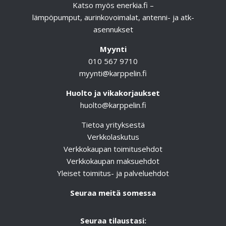
Katso myös
enerkia.fi
–
lämpöpumput, aurinkovoimalat, antenni- ja atk-
asennukset
Myynti
010 567 9710
myynti@karppelin.fi
Huolto ja vikakorjaukset
huolto@karppelin.fi
Tietoa yrityksestä
Verkkolaskutus
Verkkokaupan toimitusehdot
Verkkokaupan maksuehdot
Yleiset toimitus- ja palveluehdot
Seuraa meitä somessa
Seuraa tilaustasi: