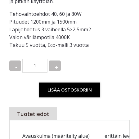
ja pitkän käyttöiän.
Tehovaihtoehdot 40, 60 ja 80W
Pituudet 1200mm ja 1500mm
Läpijohdotus 3 vaiheella 5×2,5mm2
Valon värilämpötila 4000K
Takuu 5 vuotta, Eco-malli 3 vuotta
Quantity
LISÄÄ OSTOSKORIIN
Tuotetiedot
Avauskulma (määritelty alue)
erittäin leveä 