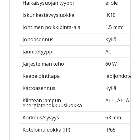
Häikäisysuojan tyyppi
ei ole
Iskunkestävyysluokka
IK10
Johtimen poikkipinta-ala
1.5 mm²
Jonoasennus
Kyllä
Jännitetyyppi
AC
Järjestelmän teho
60 W
Kaapelointitapa
läpijohdotettu
Kattoasennus
Kyllä
Kiinteän lampun
A++, A+, A (LE
energiatehokkuusluokka
Korkeus/syvyys
63 mm
Kotelointiluokka (IP)
IP65