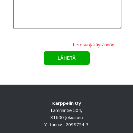
Lähettämällä lomakkeen hyväksyt, että
henkilötietojasi
käsitellään Karppelin Oy.:n
tietosuojakäytännön
mukaisesti.*
Karppelin Oy
Lammintie 504,
31600 Jokioinen
Y- tunnus: 2098754-3