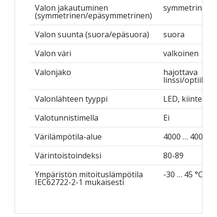
Valon jakautuminen
symmetrinen
(symmetrinen/epäsymmetrinen)
Valon suunta (suora/epäsuora)
suora
Valon väri
valkoinen
Valonjako
hajottava
linssi/optiikka
Valonlähteen tyyppi
LED, kiinteä
Valotunnistimella
Ei
Värilämpötila-alue
4000 … 4000 K
Värintoistoindeksi
80-89
Ympäristön mitoituslämpötila
-30 … 45 °C
IEC62722-2-1 mukaisesti