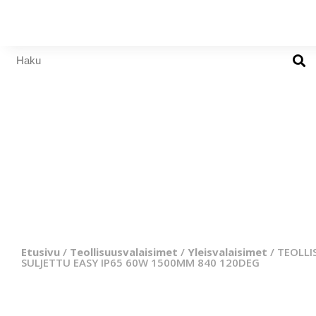
Etusivu
/
Teollisuusvalaisimet
/
Yleisvalaisimet
/ TEOLLI
SULJETTU EASY IP65 60W 1500MM 840 120DEG