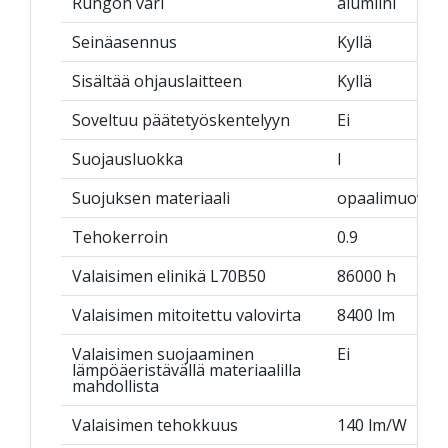
Rungon väri
alumiini
Seinäasennus
Kyllä
Sisältää ohjauslaitteen
Kyllä
Soveltuu päätetyöskentelyyn
Ei
Suojausluokka
I
Suojuksen materiaali
opaalimuovi
Tehokerroin
0.9
Valaisimen elinikä L70B50
86000 h
Valaisimen mitoitettu valovirta
8400 lm
Valaisimen suojaaminen
Ei
lämpöäeristävällä materiaalilla
mahdollista
Valaisimen tehokkuus
140 lm/W