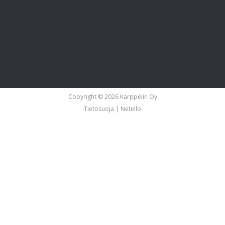
Copyright © 2026 Karppelin Oy
Tietosuoja
|
Netello