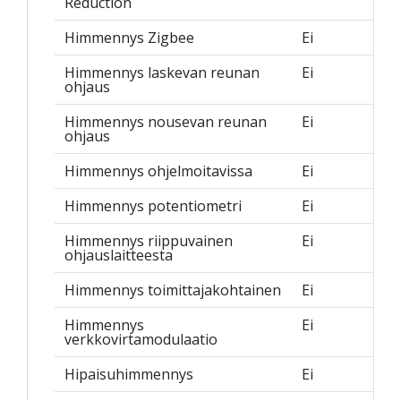
Reduction
Himmennys Zigbee
Ei
Himmennys laskevan reunan
Ei
ohjaus
Himmennys nousevan reunan
Ei
ohjaus
Himmennys ohjelmoitavissa
Ei
Himmennys potentiometri
Ei
Himmennys riippuvainen
Ei
ohjauslaitteesta
Himmennys toimittajakohtainen
Ei
Himmennys
Ei
verkkovirtamodulaatio
Hipaisuhimmennys
Ei