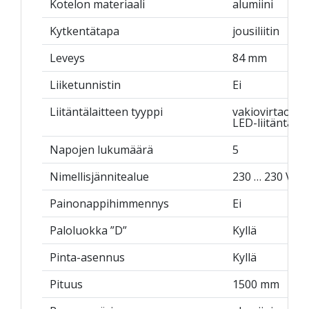
Kotelon materiaali
alumiini
Kytkentätapa
jousiliitin
Leveys
84 mm
Liiketunnistin
Ei
Liitäntälaitteen tyyppi
vakiovirtaohja
LED-liitäntälai
Napojen lukumäärä
5
Nimellisjännitealue
230 … 230 V
Painonappihimmennys
Ei
Paloluokka ”D”
Kyllä
Pinta-asennus
Kyllä
Pituus
1500 mm