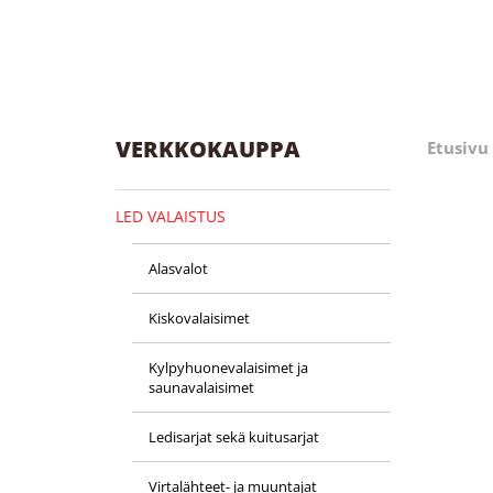
VERKKOKAUPPA
Etusivu
LED VALAISTUS
Alasvalot
Kiskovalaisimet
Kylpyhuone­valaisimet ja
saunavalaisimet
Ledisarjat sekä kuitusarjat
Virtalähteet- ja muuntajat