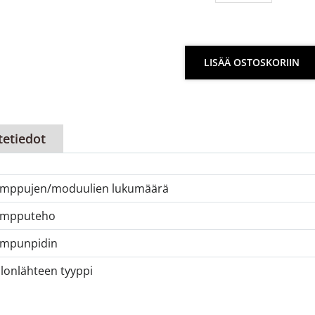
LISÄÄ OSTOSKORIIN
tetiedot
mppujen/moduulien lukumäärä
ampputeho
mpunpidin
lonlähteen tyyppi