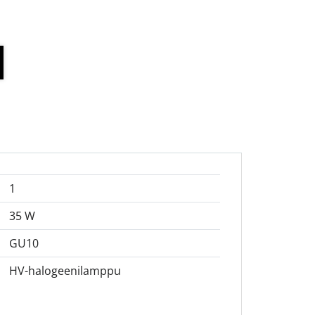
1
35 W
GU10
HV-halogeenilamppu