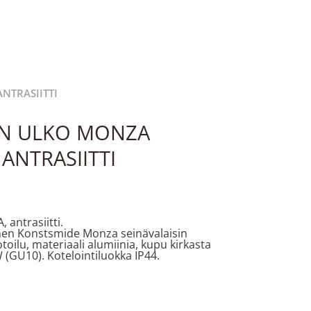
NTRASIITTI
IN ULKO MONZA
ANTRASIITTI
 antrasiitti.
inen Konstsmide Monza seinävalaisin
toilu, materiaali alumiinia, kupu kirkasta
W (GU10). Kotelointiluokka IP44.