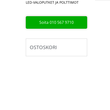
LED-VALOPUTKET JA POLTTIMOT
Soita 010 567 9710
OSTOSKORI
Pyydä tarjous valaistus­
kokonaisuudesta!