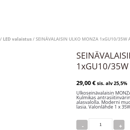
/
LED valaistus
/ SEINÄVALAISIN ULKO MONZA 1xGU10/35W A
SEINÄVALAIS
1xGU10/35W 
29,00
€
sis. alv 25,5%
Ulkoseinävalaisin MONZA,
Kulmikas antrasiitinvär
alasvalolla. Moderni muo
lasia. Valonlähde 1 x 35
Quantity