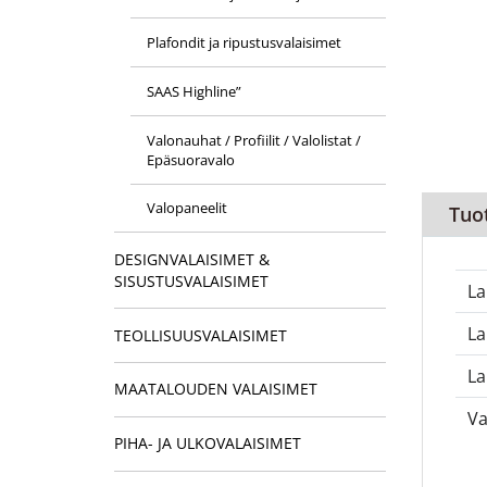
Plafondit ja ripustusvalaisimet
SAAS Highline”
Valonauhat / Profiilit / Valolistat /
Epäsuoravalo
Valopaneelit
Tuo
DESIGNVALAISIMET &
SISUSTUSVALAISIMET
La
L
TEOLLISUUSVALAISIMET
La
MAATALOUDEN VALAISIMET
Va
PIHA- JA ULKOVALAISIMET