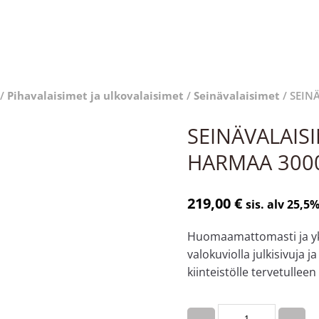
/
Pihavalaisimet ja ulkovalaisimet
/
Seinävalaisimet
/ SEIN
SEINÄVALAIS
HARMAA 300
219,00
€
sis. alv 25,5
Huomaamattomasti ja yksi
valokuviolla julkisivuja j
kiinteistölle tervetullee
Quantity