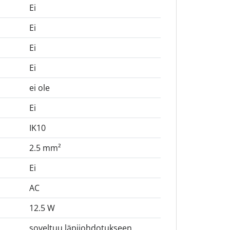
Ei
Ei
Ei
Ei
ei ole
Ei
IK10
2.5 mm²
Ei
AC
12.5 W
soveltuu läpijohdotukseen