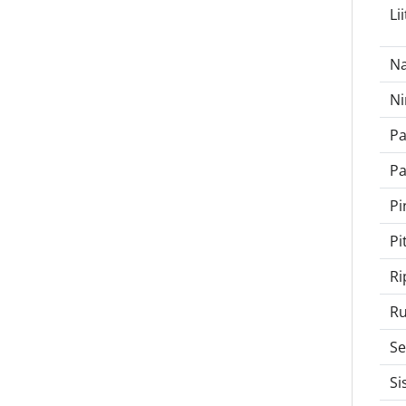
Li
Na
Ni
P
Pa
Pi
Pi
Ri
Ru
Se
Si