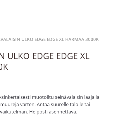
ÄVALAISIN ULKO EDGE EDGE XL HARMAA 3000K
IN ULKO EDGE EDGE XL
0K
%
nkertaisesti muotoiltu seinävalaisin laajalla
a muureja varten. Antaa suurelle talolle tai
n vaikutelman. Helposti asennettava.