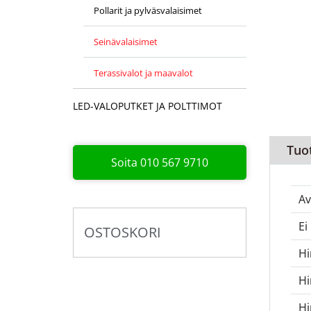
Pollarit ja pylväsvalaisimet
Seinävalaisimet
Terassivalot ja maavalot
LED-VALOPUTKET JA POLTTIMOT
Tuo
Soita 010 567 9710
Av
Ei
OSTOSKORI
Hi
Hi
H