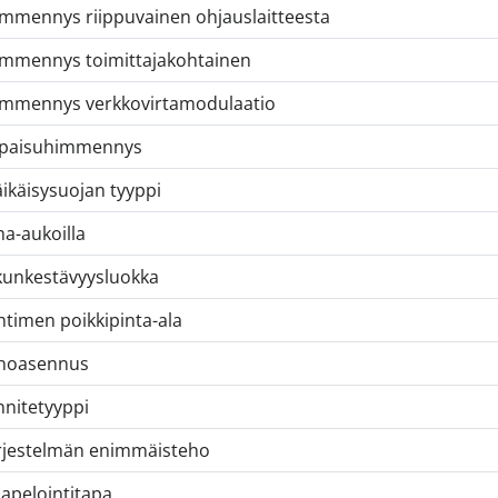
mmennys riippuvainen ohjauslaitteesta
mmennys toimittajakohtainen
mmennys verkkovirtamodulaatio
paisuhimmennys
ikäisysuojan tyyppi
ma-aukoilla
kunkestävyysluokka
htimen poikkipinta-ala
noasennus
nnitetyyppi
rjestelmän enimmäisteho
apelointitapa