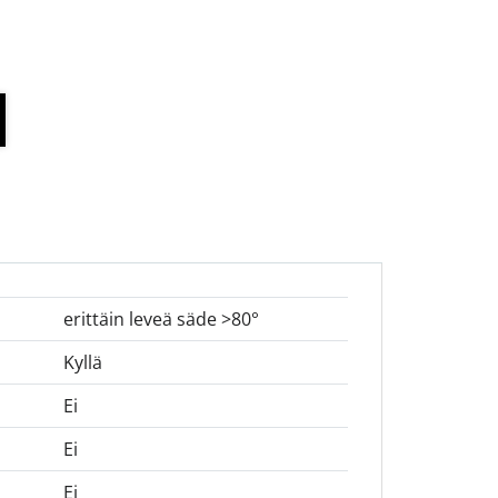
erittäin leveä säde >80°
Kyllä
Ei
Ei
Ei