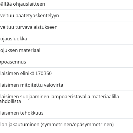
sältää ohjauslaitteen
veltuu päätetyöskentelyyn
veltuu turvavalaistukseen
ojausluokka
ojuksen materiaali
ppoasennus
laisimen elinikä L70B50
laisimen mitoitettu valovirta
laisimen suojaaminen lämpöäeristävällä materiaalilla
hdollista
laisimen tehokkuus
lon jakautuminen (symmetrinen/epäsymmetrinen)