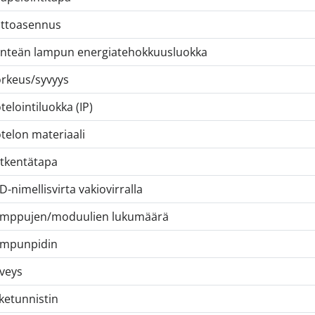
ttoasennus
inteän lampun energiatehokkuusluokka
rkeus/syvyys
telointiluokka (IP)
telon materiaali
tkentätapa
D-nimellisvirta vakiovirralla
mppujen/moduulien lukumäärä
mpunpidin
veys
iketunnistin