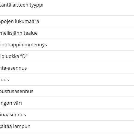
itäntälaitteen tyyppi
pojen lukumäärä
mellisjännitealue
ainonappihimmennys
loluokka ”D”
nta-asennus
tuus
pustusasennus
ngon väri
inäasennus
sältää lampun