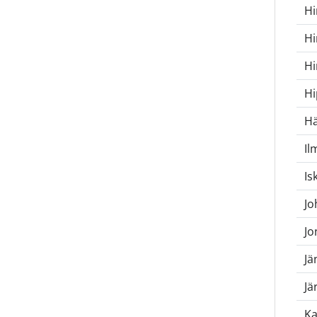
Hi
Hi
Hi
Hi
Hä
Il
Is
Jo
Jo
Jä
Jä
Ka