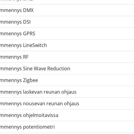
immennys DMX
immennys DSI
immennys GPRS
mmennys LineSwitch
immennys RF
mmennys Sine Wave Reduction
mmennys Zigbee
mmennys laskevan reunan ohjaus
mmennys nousevan reunan ohjaus
mmennys ohjelmoitavissa
mmennys potentiometri