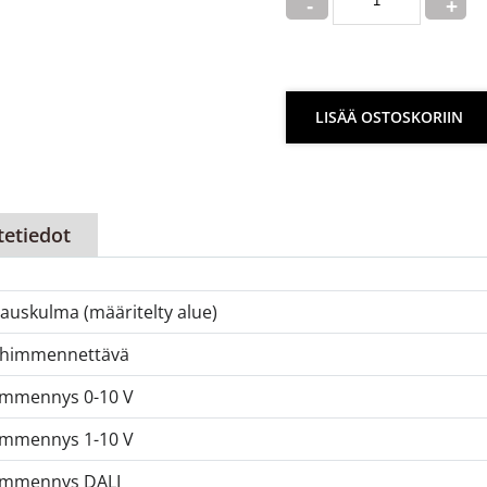
LISÄÄ OSTOSKORIIN
tetiedot
auskulma (määritelty alue)
 himmennettävä
mmennys 0-10 V
mmennys 1-10 V
immennys DALI