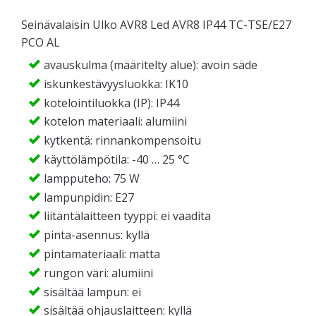
Seinävalaisin Ulko AVR8 Led AVR8 IP44 TC-TSE/E27
PCO AL
avauskulma (määritelty alue): avoin säde
iskunkestävyysluokka: IK10
kotelointiluokka (IP): IP44
kotelon materiaali: alumiini
kytkentä: rinnankompensoitu
käyttölämpötila: -40 … 25 °C
lampputeho: 75 W
lampunpidin: E27
liitäntälaitteen tyyppi: ei vaadita
pinta-asennus: kyllä
pintamateriaali: matta
rungon väri: alumiini
sisältää lampun: ei
sisältää ohjauslaitteen: kyllä