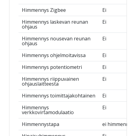
Himmennys Zigbee
Ei
Himmennys laskevan reunan
Ei
ohjaus
Himmennys nousevan reunan
Ei
ohjaus
Himmennys ohjelmoitavissa
Ei
Himmennys potentiometri
Ei
Himmennys riippuvainen
Ei
ohjauslaitteesta
Himmennys toimittajakohtainen
Ei
Himmennys
Ei
verkkovirtamodulaatio
Himmennystapa
ei himmennett