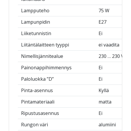
Lampputeho
75 W
Lampunpidin
E27
Liiketunnistin
Ei
Liitäntälaitteen tyyppi
ei vaadita
Nimellisjännitealue
230 … 230 V
Painonappihimmennys
Ei
Paloluokka ”D”
Ei
Pinta-asennus
Kyllä
Pintamateriaali
matta
Ripustusasennus
Ei
Rungon väri
alumiini