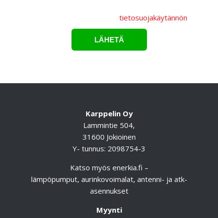
Lähettämällä lomakkeen hyväksyt, että
henkilötietojasi
käsitellään Karppelin Oy.:n
tietosuojakäytännön
mukaisesti.*
Karppelin Oy
Lammintie 504,
31600 Jokioinen
Y- tunnus: 2098754-3
Katso myös
enerkia.fi
–
lämpöpumput, aurinkovoimalat, antenni- ja atk-
asennukset
Myynti