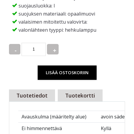
suojausluokka: I
suojuksen materiaali: opaalimuovi
valaisimen mitoitettu valovirta:
valonlähteen tyyppi: hehkulamppu
Quantity
LISÄÄ OSTOSKORIIN
Tuotetiedot
Tuotekortti
Avauskulma (määritelty alue)
avoin säde
Ei himmennettävä
Kyllä