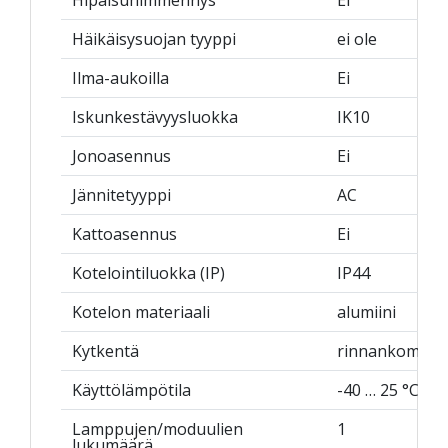
Hipaisuhimmennys
Ei
Häikäisysuojan tyyppi
ei ole
Ilma-aukoilla
Ei
Iskunkestävyysluokka
IK10
Jonoasennus
Ei
Jännitetyyppi
AC
Kattoasennus
Ei
Kotelointiluokka (IP)
IP44
Kotelon materiaali
alumiini
Kytkentä
rinnankompen
Käyttölämpötila
-40 … 25 °C
Lamppujen/moduulien
1
lukumäärä