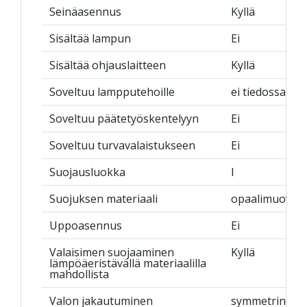
Seinäasennus
Kyllä
Sisältää lampun
Ei
Sisältää ohjauslaitteen
Kyllä
Soveltuu lampputehoille
ei tiedossa
Soveltuu päätetyöskentelyyn
Ei
Soveltuu turvavalaistukseen
Ei
Suojausluokka
I
Suojuksen materiaali
opaalimuovi
Uppoasennus
Ei
Valaisimen suojaaminen
Kyllä
lämpöäeristävällä materiaalilla
mahdollista
Valon jakautuminen
symmetrinen