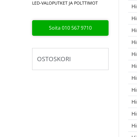
LED-VALOPUTKET JA POLTTIMOT
Hi
Hi
Soita 010 567 9710
H
H
H
OSTOSKORI
H
Hi
H
Hi
Hi
Hi