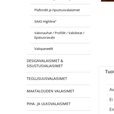
Plafondit ja ripustusvalaisimet
SAAS Highline”
Valonauhat / Profiilit / Valolistat /
Epäsuoravalo
Valopaneelit
DESIGNVALAISIMET &
SISUSTUSVALAISIMET
Tuo
TEOLLISUUSVALAISIMET
Av
MAATALOUDEN VALAISIMET
Ei
PIHA- JA ULKOVALAISIMET
En