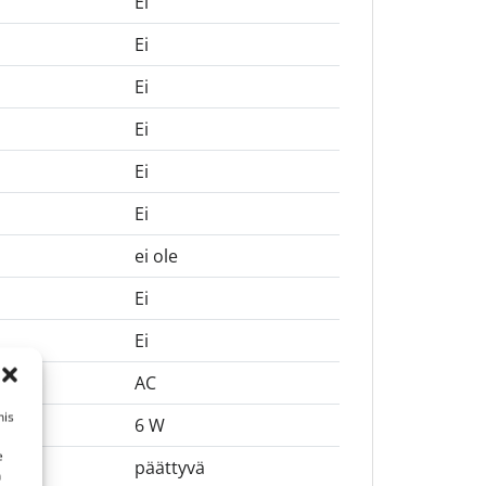
Ei
Ei
Ei
Ei
Ei
Ei
ei ole
Ei
Ei
AC
his
6 W
e
päättyvä
n