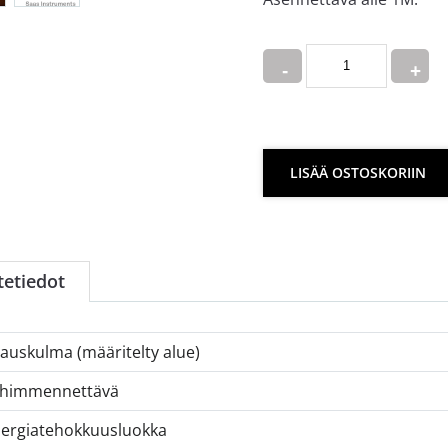
Quantity
LISÄÄ OSTOSKORIIN
tetiedot
auskulma (määritelty alue)
 himmennettävä
ergiatehokkuusluokka