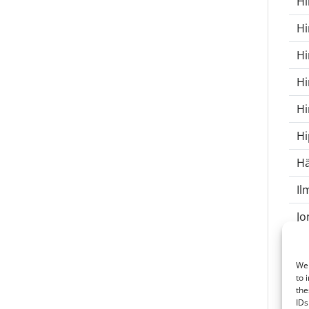
Hi
Hi
Hi
Hi
Hi
Hi
Hä
Il
Jo
Jä
We 
Jä
to 
the
Ka
IDs