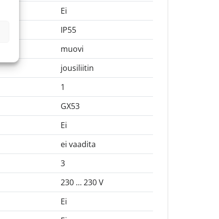
Ei
IP55
muovi
jousiliitin
1
GX53
Ei
ei vaadita
3
230 … 230 V
Ei