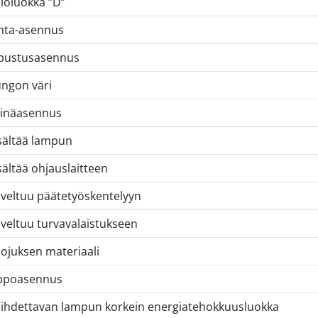
loluokka ”D”
nta-asennus
pustusasennus
ngon väri
inäasennus
sältää lampun
sältää ohjauslaitteen
veltuu päätetyöskentelyyn
veltuu turvavalaistukseen
ojuksen materiaali
ppoasennus
ihdettavan lampun korkein energiatehokkuusluokka