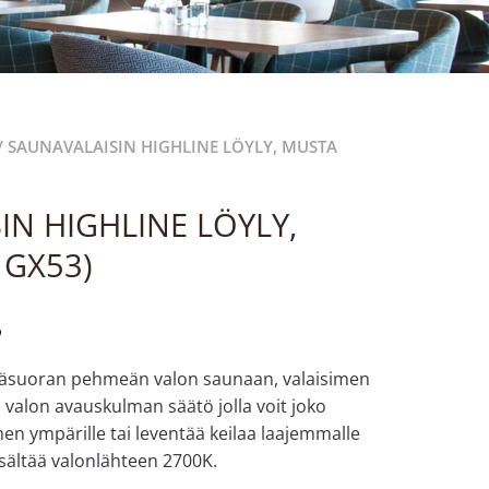
/ SAUNAVALAISIN HIGHLINE LÖYLY, MUSTA
IN HIGHLINE LÖYLY,
 GX53)
%
epäsuoran pehmeän valon saunaan, valaisimen
valon avauskulman säätö jolla voit joko
men ympärille tai leventää keilaa laajemmalle
isältää valonlähteen 2700K.