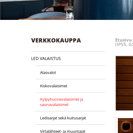
VERKKOKAUPPA
Etusivu
(IP55, G
LED VALAISTUS
Alasvalot
Kiskovalaisimet
Kylpyhuone­valaisimet ja
saunavalaisimet
Ledisarjat sekä kuitusarjat
Virtalähteet- ja muuntajat