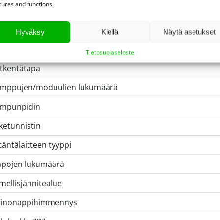
tures and functions.
ttoasennus
telointiluokka (IP)
Hyväksy
Kiellä
Näytä asetukset
telon materiaali
Tietosuojaseloste
tkentätapa
mppujen/moduulien lukumäärä
mpunpidin
iketunnistin
itäntälaitteen tyyppi
pojen lukumäärä
mellisjännitealue
ainonappihimmennys