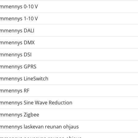
mmennys 0-10 V
mmennys 1-10 V
immennys DALI
immennys DMX
immennys DSI
immennys GPRS
mmennys LineSwitch
immennys RF
mmennys Sine Wave Reduction
mmennys Zigbee
mmennys laskevan reunan ohjaus