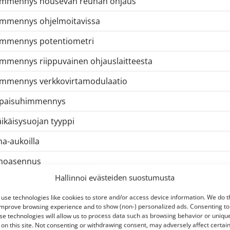
mmennys nousevan reunan ohjaus
mmennys ohjelmoitavissa
mmennys potentiometri
mmennys riippuvainen ohjauslaitteesta
mmennys verkkovirtamodulaatio
paisuhimmennys
ikäisysuojan tyyppi
ma-aukoilla
noasennus
Hallinnoi evästeiden suostumusta
nnitetyyppi
use technologies like cookies to store and/or access device information. We do t
rjestelmän teho
improve browsing experience and to show (non-) personalized ads. Consenting to
se technologies will allow us to process data such as browsing behavior or uniqu
apelointitapa
 on this site. Not consenting or withdrawing consent, may adversely affect certai