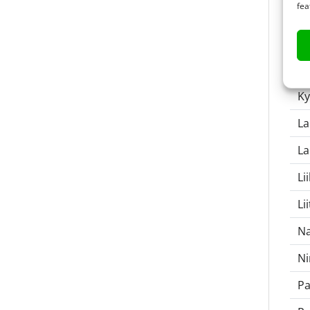
fea
Ka
Ko
Ko
Ky
La
La
Li
Li
Na
Ni
P