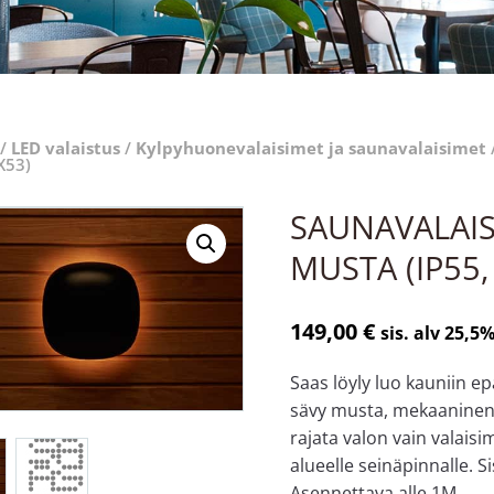
/
LED valaistus
/
Kylpyhuone­valaisimet ja saunavalaisimet
X53)
SAUNAVALAIS
MUSTA (IP55,
149,00
€
sis. alv 25,5
Saas löyly luo kauniin 
sävy musta, mekaaninen 
rajata valon vain valaisi
alueelle seinäpinnalle. S
Asennettava alle 1M.