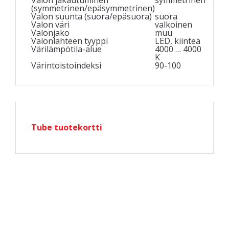
(symmetrinen/epäsymmetrinen)
Valon suunta (suora/epäsuora)
suora
Valon väri
valkoinen
Valonjako
muu
Valonlähteen tyyppi
LED, kiinteä
Värilämpötila-alue
4000 … 4000
K
Värintoistoindeksi
90-100
Tube tuotekortti