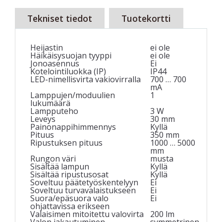
Tekniset tiedot
Tuotekortti
Heijastin
ei ole
Häikäisysuojan tyyppi
ei ole
Jonoasennus
Ei
Kotelointiluokka (IP)
IP44
LED-nimellisvirta vakiovirralla
700 … 700
mA
Lamppujen/moduulien
1
lukumäärä
Lampputeho
3 W
Leveys
30 mm
Painonappihimmennys
Kyllä
Pituus
350 mm
Ripustuksen pituus
1000 … 5000
mm
Rungon väri
musta
Sisältää lampun
Kyllä
Sisältää ripustusosat
Kyllä
Soveltuu päätetyöskentelyyn
Ei
Soveltuu turvavalaistukseen
Ei
Suora/epäsuora valo
Ei
ohjattavissa erikseen
Valaisimen mitoitettu valovirta
200 lm
Valon jakautuminen
symmetrinen