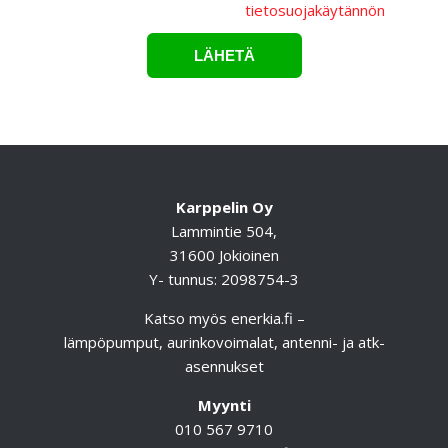
käsitellään Karppelin Oy.:n
tietosuojakäytännön
mukaisesti.*
Karppelin Oy
Lammintie 504,
31600 Jokioinen
Y- tunnus: 2098754-3
Katso myös
enerkia.fi
–
lämpöpumput, aurinkovoimalat, antenni- ja atk-
asennukset
Myynti
010 567 9710