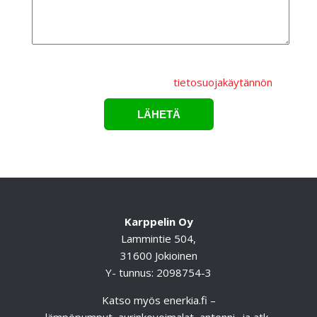
Lähettämällä lomakkeen hyväksyt, että
henkilötietojasi
käsitellään Karppelin Oy.:n
tietosuojakäytännön
mukaisesti.*
Karppelin Oy
Lammintie 504,
31600 Jokioinen
Y- tunnus: 2098754-3
Katso myös
enerkia.fi
–
lämpöpumput, aurinkovoimalat, antenni- ja atk-