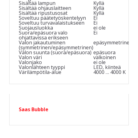
Sisältää lampun
Kyllä
Sisältää ohjauslaitteen
Kyllä
Sisältää ripustusosat
Kyllä
Soveltuu päätetyöskentelyyn
Ei
Soveltuu turvavalaistukseen
Ei
Suojausluokka
ei ole
Suora/epäsuora valo
Ei
ohjattavissa erikseen
Valon jakautuminen
epäsymmetrinen
(symmetrinen/epäsymmetrinen)
Valon suunta (suora/epäsuora)
epäsuora
Valon väri
valkoinen
Valonjako
ei ole
Valonlähteen tyyppi
LED, kiinteä
Värilämpötila-alue
4000 … 4000 K
Saas Bubble