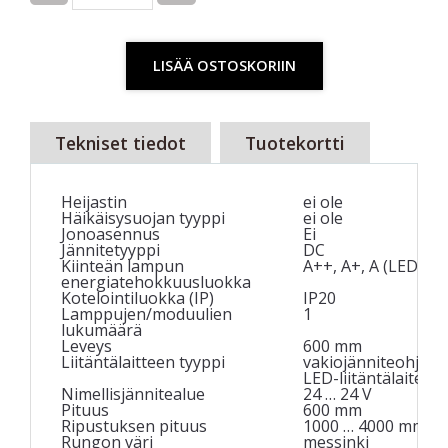
LISÄÄ OSTOSKORIIN
Tekniset tiedot
Tuotekortti
Heijastin
ei ole
Häikäisysuojan tyyppi
ei ole
Jonoasennus
Ei
Jännitetyyppi
DC
Kiinteän lampun
A++, A+, A (LED)
energiatehokkuusluokka
Kotelointiluokka (IP)
IP20
Lamppujen/moduulien
1
lukumäärä
Leveys
600 mm
Liitäntälaitteen tyyppi
vakiojänniteohjatt
LED-liitäntälaite
Nimellisjännitealue
24 … 24 V
Pituus
600 mm
Ripustuksen pituus
1000 … 4000 mm
Rungon väri
messinki