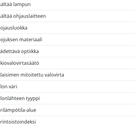
sältää lampun
sältää ohjauslaitteen
ojausluokka
ojuksen materiaali
ädettävä optiikka
kiovalovirtasäätö
laisimen mitoitettu valovirta
lon väri
lonlähteen tyyppi
rilämpötila-alue
rintoistoindeksi