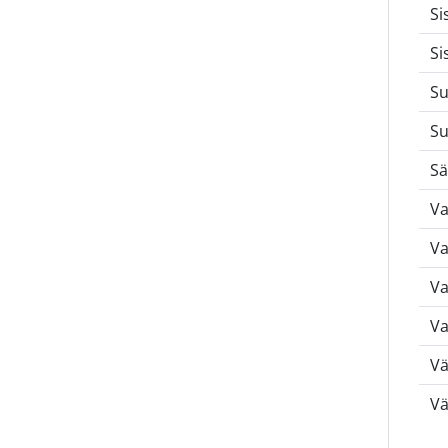
Si
Si
Su
Su
Sä
Va
Va
Va
Va
Vä
Vä