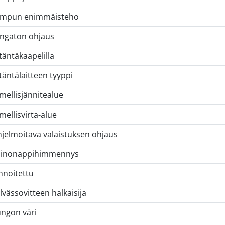
ampun enimmäisteho
ngaton ohjaus
itäntäkaapelilla
itäntälaitteen tyyppi
mellisjännitealue
mellisvirta-alue
jelmoitava valaistuksen ohjaus
ainonappihimmennys
nnoitettu
lvässovitteen halkaisija
ngon väri