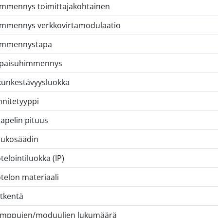
mmennys toimittajakohtainen
mmennys verkkovirtamodulaatio
immennystapa
paisuhimmennys
kunkestävyysluokka
nnitetyyppi
apelin pituus
ukosäädin
telointiluokka (IP)
telon materiaali
tkentä
mppujen/moduulien lukumäärä