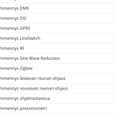
immennys DMX
immennys DSI
immennys GPRS
mmennys LineSwitch
immennys RF
mmennys Sine Wave Reduction
mmennys Zigbee
mmennys laskevan reunan ohjaus
mmennys nousevan reunan ohjaus
mmennys ohjelmoitavissa
mmennys potentiometri