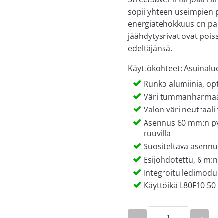
sopii yhteen useimpien 
energiatehokkuus on par
jäähdytysrivat ovat pois
edeltäjänsä.
Käyttökohteet: Asuinalue
Runko alumiinia, opt
Väri tummanharma
Valon väri neutraali
Asennus 60 mm:n pyl
ruuvilla
Suositeltava asenn
Esijohdotettu, 6 m:n
Integroitu ledimodu
Käyttöikä L80F10 50 
Quantity