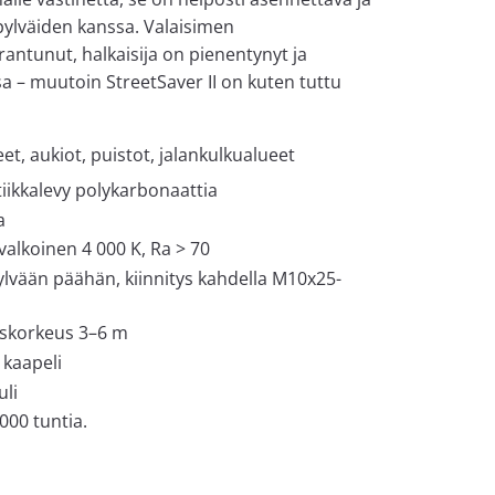
pylväiden kanssa. Valaisimen
antunut, halkaisija on pienentynyt ja
sa – muutoin StreetSaver II on kuten tuttu
et, aukiot, puistot, jalankulkualueet
iikkalevy polykarbonaattia
a
 valkoinen 4 000 K, Ra > 70
vään päähän, kiinnitys kahdella M10x25-
uskorkeus 3–6 m
 kaapeli
uli
000 tuntia.