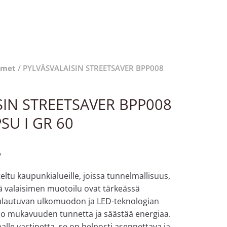
simet
/ PYLVÄSVALAISIN STREETSAVER BPP008
SIN STREETSAVER BPP008
SU I GR 60
%
eltu kaupunkialueille, joissa tunnelmallisuus,
kä valaisimen muotoilu ovat tärkeässä
sulautuvan ulkomuodon ja LED-teknologian
luo mukavuuden tunnetta ja säästää energiaa.
halle vastinetta, se on helposti asennettava ja