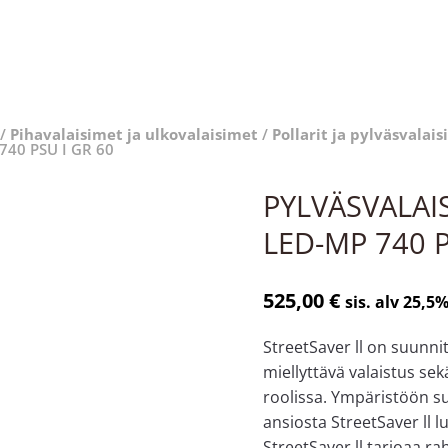
/
Pihavalaisimet ja ulkovalaisimet
/
Pollarit ja pylväsvalai
740 PSU I GR 60
PYLVÄSVALAI
LED-MP 740 P
525,00
€
sis. alv 25,5
StreetSaver ll on suunnit
miellyttävä valaistus se
roolissa. Ympäristöön 
ansiosta StreetSaver ll 
StreetSaver ll tarjoaa ra