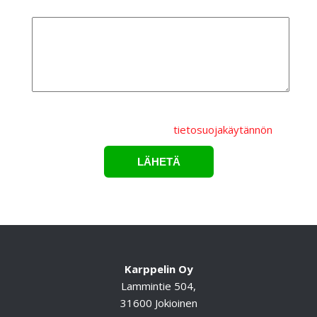
Lisätietoa
Lähettämällä lomakkeen hyväksyt, että
henkilötietojasi
käsitellään Karppelin Oy.:n
tietosuojakäytännön
mukaisesti.*
Karppelin Oy
Lammintie 504,
31600 Jokioinen