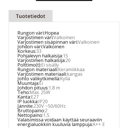
Tuotetiedot
Rungon väri:Hopea
Varjostimen väri:
Valkoinen
Varjostimen sisäpinnan väri:
Valkoinen
Johdon väri:Valkoinen
Korkeus:
33
Pohjalevyn halkaisija:
15
Varjostimen halkaisija:
20
Polttimo(t):
Ei sisälly
Rungon materiaali:
Keramiikkaa
Varjostimen materiaali:
kangas
Johto välikytkimellä:
Kyllä
Muuntaja:
Ei
Johdon pituus:
1,8 m
Teho:
Max. 25W
Kanta:
E27
IP luokka:
IP20
Jännite:
230V ~50/60Hz
Bruttopaino:
2
Nettopaino:
1,5
Valaisimissa voidaan käyttää seuraaviin
energialuokkiin kuuluvia lamppuja:
A++ E