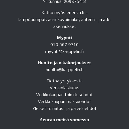
Y- tunnus: 2098754-3
Katso myös
enerkia.fi
–
lämpöpumput, aurinkovoimalat, antenni- ja atk-
asennukset
Myynti
010 567 9710
myynti@karppelin.fi
Huolto ja vikakorjaukset
huolto@karppelin.fi
Tietoa yrityksestä
Verkkolaskutus
Verkkokaupan toimitusehdot
Verkkokaupan maksuehdot
Yleiset toimitus- ja palveluehdot
Seuraa meitä somessa