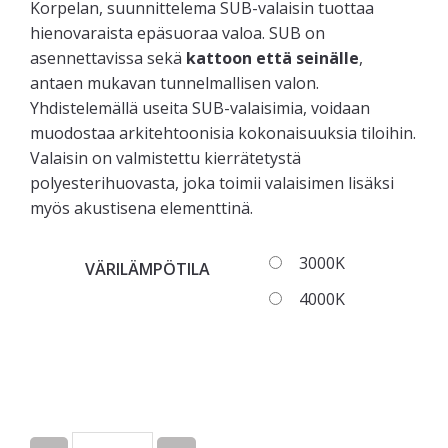
Korpelan, suunnittelema SUB-valaisin tuottaa
hienovaraista epäsuoraa valoa. SUB on
asennettavissa sekä
kattoon että seinälle
,
antaen mukavan tunnelmallisen valon.
Yhdistelemällä useita SUB-valaisimia, voidaan
muodostaa arkitehtoonisia kokonaisuuksia tiloihin.
Valaisin on valmistettu kierrätetystä
polyesterihuovasta, joka toimii valaisimen lisäksi
myös akustisena elementtinä.
3000K
VÄRILÄMPÖTILA
4000K
Quantity