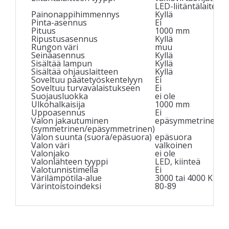
LED-liitäntälaite
Painonappihimmennys
Kyllä
Pinta-asennus
Ei
Pituus
1000 mm
Ripustusasennus
Kyllä
Rungon väri
muu
Seinäasennus
Kyllä
Sisältää lampun
Kyllä
Sisältää ohjauslaitteen
Kyllä
Soveltuu päätetyöskentelyyn
Ei
Soveltuu turvavalaistukseen
Ei
Suojausluokka
ei ole
Ulkohalkaisija
1000 mm
Uppoasennus
Ei
Valon jakautuminen
epäsymmetrinen
(symmetrinen/epäsymmetrinen)
Valon suunta (suora/epäsuora)
epäsuora
Valon väri
valkoinen
Valonjako
ei ole
Valonlähteen tyyppi
LED, kiinteä
Valotunnistimella
Ei
Värilämpötila-alue
3000 tai 4000 K
Värintoistoindeksi
80-89