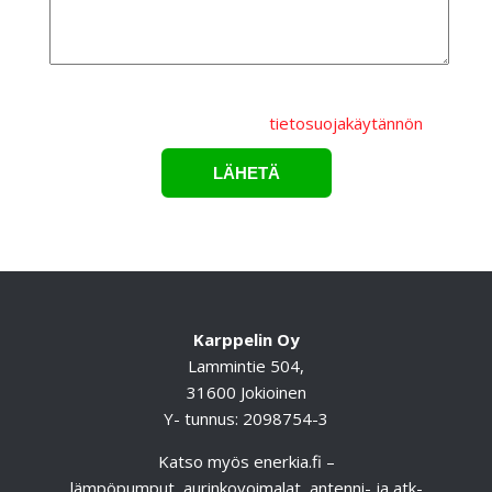
Lähettämällä lomakkeen hyväksyt, että
henkilötietojasi
käsitellään Karppelin Oy.:n
tietosuojakäytännön
mukaisesti.*
Karppelin Oy
Lammintie 504,
31600 Jokioinen
Y- tunnus: 2098754-3
Katso myös
enerkia.fi
–
lämpöpumput, aurinkovoimalat, antenni- ja atk-