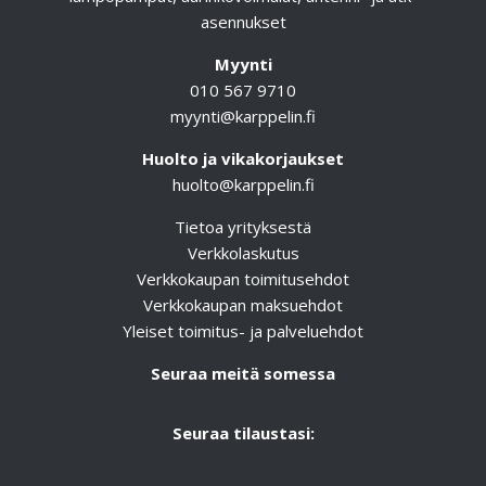
asennukset
Myynti
010 567 9710
myynti@karppelin.fi
Huolto ja vikakorjaukset
huolto@karppelin.fi
Tietoa yrityksestä
Verkkolaskutus
Verkkokaupan toimitusehdot
Verkkokaupan maksuehdot
Yleiset toimitus- ja palveluehdot
Seuraa meitä somessa
Seuraa tilaustasi: