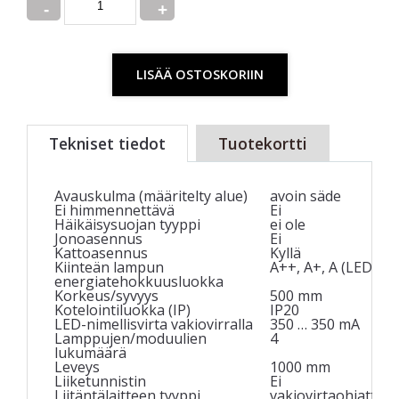
LISÄÄ OSTOSKORIIN
Tekniset tiedot
Tuotekortti
Avauskulma (määritelty alue)
avoin säde
Ei himmennettävä
Ei
Häikäisysuojan tyyppi
ei ole
Jonoasennus
Ei
Kattoasennus
Kyllä
Kiinteän lampun
A++, A+, A (LED)
energiatehokkuusluokka
Korkeus/syvyys
500 mm
Kotelointiluokka (IP)
IP20
LED-nimellisvirta vakiovirralla
350 … 350 mA
Lamppujen/moduulien
4
lukumäärä
Leveys
1000 mm
Liiketunnistin
Ei
Liitäntälaitteen tyyppi
vakiovirtaohjattu