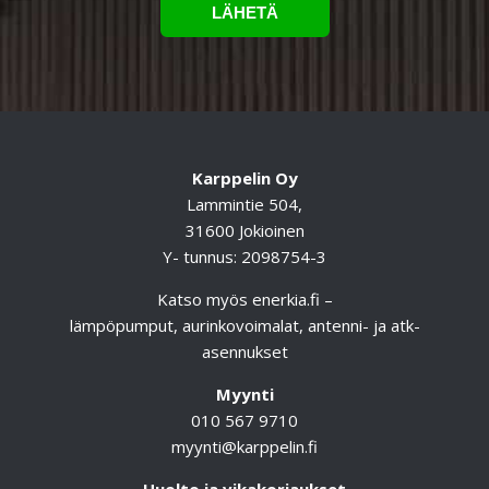
Karppelin Oy
Lammintie 504,
31600 Jokioinen
Y- tunnus: 2098754-3
Katso myös
enerkia.fi
–
lämpöpumput, aurinkovoimalat, antenni- ja atk-
asennukset
Myynti
010 567 9710
myynti@karppelin.fi