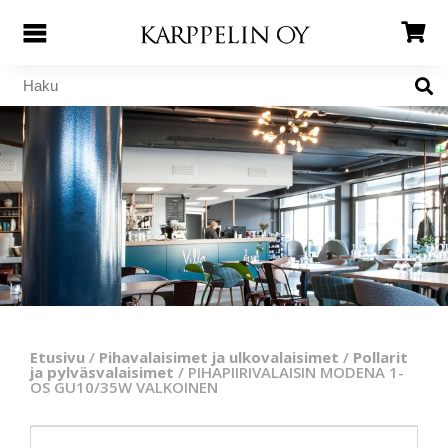
Etusivu
/
Pihavalaisimet ja ulkovalaisimet
/
Pollarit
ja pylväsvalaisimet
/ PIHAPIIRIVALAISIN MODENA 1-
OS GU10/35W VALKOINEN