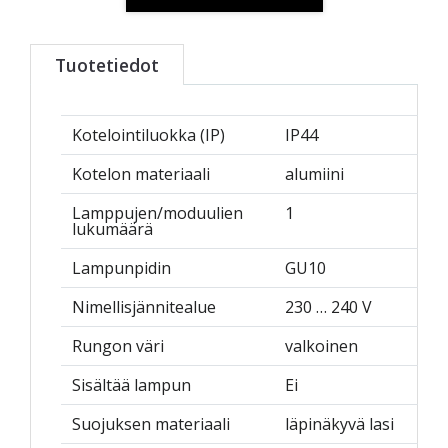
Tuotetiedot
Kotelointiluokka (IP)
IP44
Kotelon materiaali
alumiini
Lamppujen/moduulien
1
lukumäärä
Lampunpidin
GU10
Nimellisjännitealue
230 … 240 V
Rungon väri
valkoinen
Sisältää lampun
Ei
Suojuksen materiaali
läpinäkyvä lasi