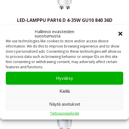
LED-LAMPPU PAR16 D 4-35W GU10 840 36D
Hallinnoi evästeiden
suostumusta
We use technologies like cookies to store and/or access device
5,20
€
information. We do this to improve browsing experience and to show
sis. alv 25,5%
(non-) personalized ads. Consenting to these technologies will allow us
to process data such as browsing behavior or unique IDs on this site.
NÄYTÄ TUOTE
Not consenting or withdrawing consent, may adversely affect certain
features and functions.
Hyväksy
Kiellä
Näytä asetukset
Tietosuojaseloste