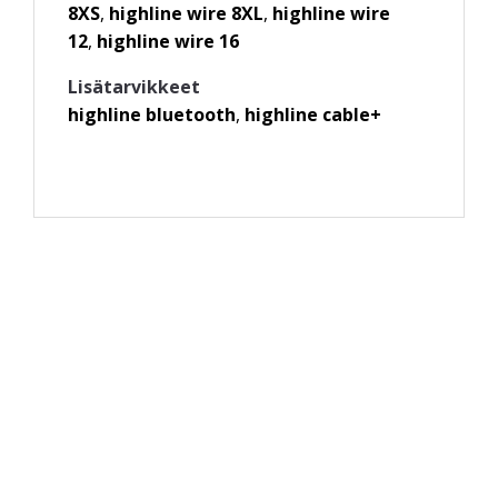
8XS
,
highline wire 8XL
,
highline wire
12
,
highline wire 16
Lisätarvikkeet
highline bluetooth
,
highline cable+
Pyydä tarjous valaistus­
kokonaisuudesta!
Toteutamme valaistussuunnitelmat yhdessä