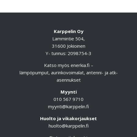
Karppelin Oy
Lammintie 504,
31600 Jokioinen
Y- tunnus: 2098754-3
Katso myös
enerkia.fi
–
lämpöpumput, aurinkovoimalat, antenni- ja atk-
asennukset
Myynti
010 567 9710
myynti@karppelin.fi
Huolto ja vikakorjaukset
huolto@karppelin.fi