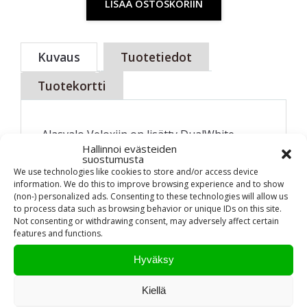
LISÄÄ OSTOSKORIIN
Kuvaus
Tuotetiedot
Tuotekortti
Alasvalo Veloxiin on lisätty DualWhite -
Hallinnoi evästeiden
ratkaisu. DualWhite valaisimet on
suostumusta
varustettu valaisimeen integroidulla
We use technologies like cookies to store and/or access device
information. We do this to improve browsing experience and to show
värilämpötilan valinnalla. Asentaja voi
(non-) personalized ads. Consenting to these technologies will allow us
helposti valita yhdellä valaisimella 3000 K ja
to process data such as browsing behavior or unique IDs on this site.
4000 K värilämpötilan välillä. Värilämpötilan
Not consenting or withdrawing consent, may adversely affect certain
features and functions.
valintavaihtoehto lisää valinnanvapauden
myös valon sävyn suhteen ilman
Hyväksy
ylimääräistä työtä suunnittelussa,
hankinnassa tai asennuksessa.
Kiellä