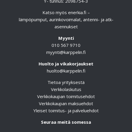
Y- tunnus: 2098754-3
Katso myös
enerkia.fi
–
lämpöpumput, aurinkovoimalat, antenni- ja atk-
asennukset
Myynti
010 567 9710
myynti@karppelin.fi
Huolto ja vikakorjaukset
huolto@karppelin.fi
Tietoa yrityksestä
Verkkolaskutus
Verkkokaupan toimitusehdot
Verkkokaupan maksuehdot
Yleiset toimitus- ja palveluehdot
Seuraa meitä somessa