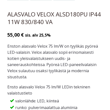
ALASVALO VELOX ALSD180PU IP44
11W 830/840 VA
55,00
€
sis. alv 25,5%
Enston alasvalo Velox 75 lm/W on tyylikäs pyöreä
LED-valaisin. Velox alasvalo sopii erinomaisesti
kotien yleisvalaistukseen uudis- ja
saneerauskohteissa. Pyöreä LED-paneelivalaisin
Velox sulautuu osaksi tyylikästä ja modernia
sisustusta.
Ensto alasvalo Velox 75 lm/W LEDin tekninen
valaistustieto
valonlähde: LED, kiinteä
runko: pulverimaalattua alumiinia