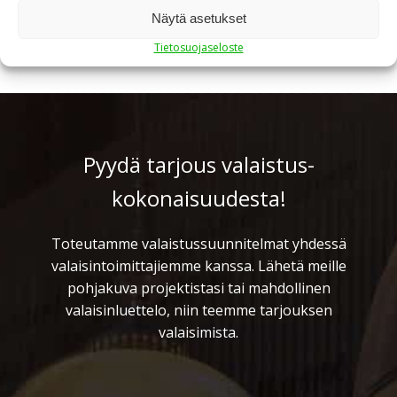
Näytä asetukset
Tietosuojaseloste
Pyydä tarjous valaistus­
kokonaisuudesta!
Toteutamme valaistussuunnitelmat yhdessä
valaisintoimittajiemme kanssa. Lähetä meille
pohjakuva projektistasi tai mahdollinen
valaisinluettelo, niin teemme tarjouksen
valaisimista.