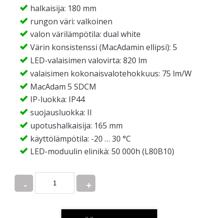
halkaisija: 180 mm
rungon väri: valkoinen
valon värilämpötila: dual white
Värin konsistenssi (MacAdamin ellipsi): 5
LED-valaisimen valovirta: 820 lm
valaisimen kokonaisvalotehokkuus: 75 lm/W
MacAdam 5 SDCM
IP-luokka: IP44
suojausluokka: II
upotushalkaisija: 165 mm
käyttölämpötila: -20 … 30 °C
LED-moduulin elinikä: 50 000h (L80B10)
Quantity