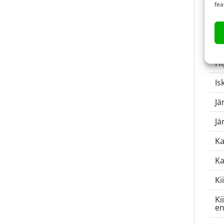
fea
H
ve
H
Hi
Is
Jä
Jä
Ka
Ka
Ki
Ki
en