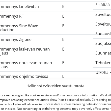
Sisältää
mmennys LineSwitch
Ei
Soveltu
immennys RF
Ei
Soveltu
mmennys Sine Wave
Ei
duction
Suojaus
mmennys Zigbee
Ei
Suojukse
mmennys laskevan reunan
Ei
Suunnat
jaus
Tehoker
mmennys nousevan reunan
Ei
jaus
Ulkohalk
mmennys ohjelmoitavissa
Ei
Upotusha
Hallinnoi evästeiden suostumusta
mmennys potentiometri
Ei
Upotusl
mmennys riippuvainen
Ei
use technologies like cookies to store and/or access device information. We do t
jauslaitteesta
improve browsing experience and to show (non-) personalized ads. Consenting to
Upotuss
se technologies will allow us to process data such as browsing behavior or uniqu
 on this site. Not consenting or withdrawing consent, may adversely affect certai
mmennys toimittajakohtainen
Ei
Uppoas