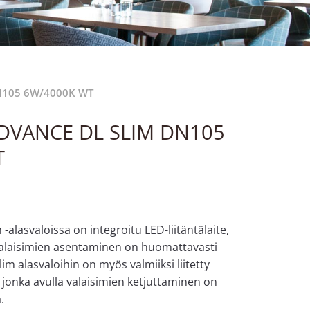
N105 6W/4000K WT
DVANCE DL SLIM DN105
T
alasvaloissa on integroitu LED-liitäntälaite,
in valaisimien asentaminen on huomattavasti
m alasvaloihin on myös valmiiksi liitetty
, jonka avulla valaisimien ketjuttaminen on
.