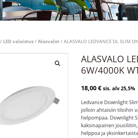
/
LED valaistus
/
Alasvalot
/ ALASVALO LEDVANCE DL SLIM D
ALASVALO LE
6W/4000K W
18,00
€
sis. alv 25,5%
Ledvance Downlight Slim -
jolloin ahtaisiin tiloih
helpompaa. Downlight Sli
kaksinapainen jousiliitin
helppoa ja yksinkertaista