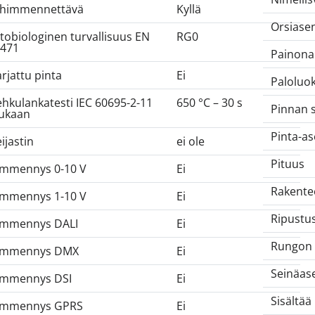
 himmennettävä
Kyllä
Orsiase
tobiologinen turvallisuus EN
RG0
471
Painon
rjattu pinta
Ei
Paloluok
hkulankatesti IEC 60695-2-11
650 °C – 30 s
Pinnan 
ukaan
Pinta-a
ijastin
ei ole
Pituus
mmennys 0-10 V
Ei
Rakente
mmennys 1-10 V
Ei
Ripustu
immennys DALI
Ei
Rungon 
immennys DMX
Ei
Seinäas
immennys DSI
Ei
Sisältä
immennys GPRS
Ei