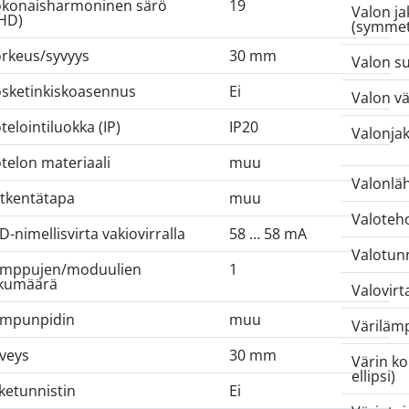
konaisharmoninen särö
19
Valon j
HD)
(symmet
rkeus/syvyys
30 mm
Valon s
sketinkiskoasennus
Ei
Valon vä
telointiluokka (IP)
IP20
Valonja
telon materiaali
muu
Valonläh
tkentätapa
muu
Valoteh
D-nimellisvirta vakiovirralla
58 … 58 mA
Valotunn
mppujen/moduulien
1
kumäärä
Valovirt
mpunpidin
muu
Värilämp
veys
30 mm
Värin k
ellipsi)
iketunnistin
Ei