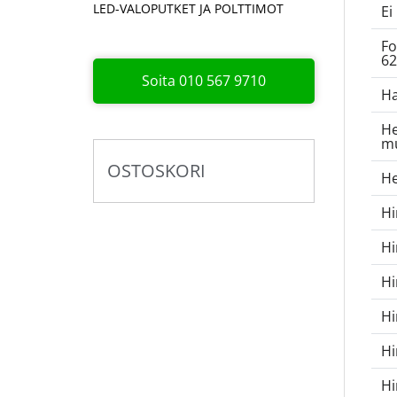
LED-VALOPUTKET JA POLTTIMOT
Ei
Fo
62
Soita 010 567 9710
Ha
He
m
OSTOSKORI
He
Hi
Hi
H
H
H
H