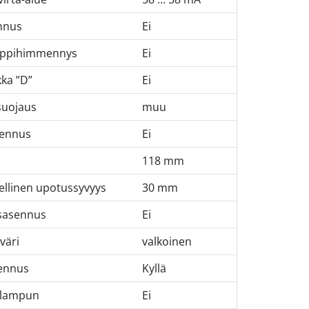
nnus
Ei
appihimmennys
Ei
ka ”D”
Ei
suojaus
muu
sennus
Ei
118 mm
ellinen upotussyvyys
30 mm
sasennus
Ei
väri
valkoinen
ennus
Kyllä
ä lampun
Ei