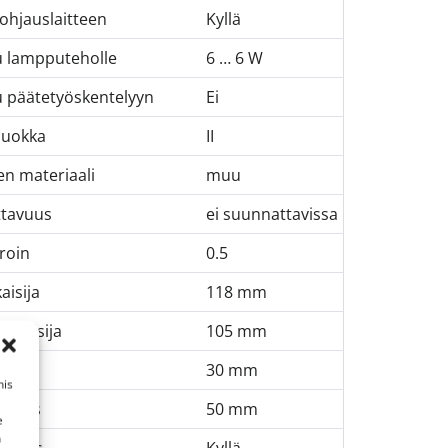
 ohjauslaitteen
Kyllä
u lampputeholle
6 … 6 W
u päätetyöskentelyyn
Ei
luokka
II
n materiaali
muu
tavuus
ei suunnattavissa
roin
0.5
aisija
118 mm
lkaisija
105 mm
eveys
30 mm
his
yvyys
50 mm
e
n
ennus
Kyllä