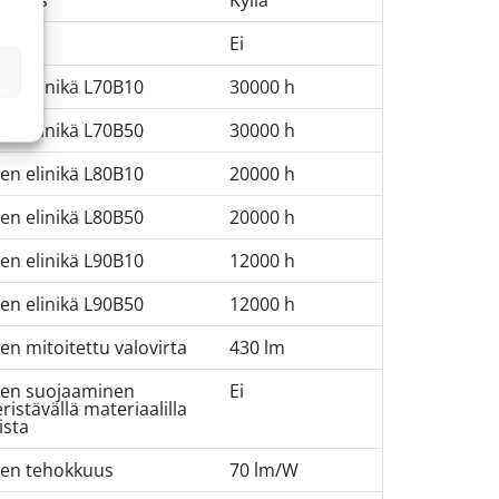
laisin
Ei
en elinikä L70B10
30000 h
en elinikä L70B50
30000 h
en elinikä L80B10
20000 h
en elinikä L80B50
20000 h
en elinikä L90B10
12000 h
en elinikä L90B50
12000 h
en mitoitettu valovirta
430 lm
men suojaaminen
Ei
istävällä materiaalilla
ista
men tehokkuus
70 lm/W