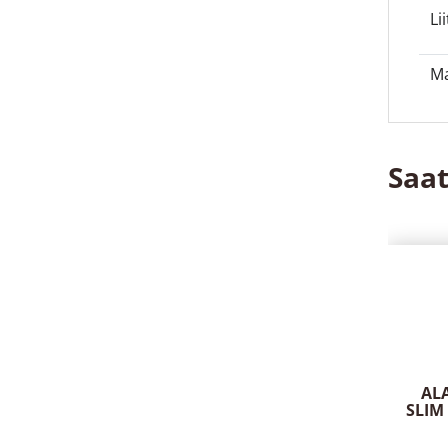
Li
Ma
Saat
AL
SLIM