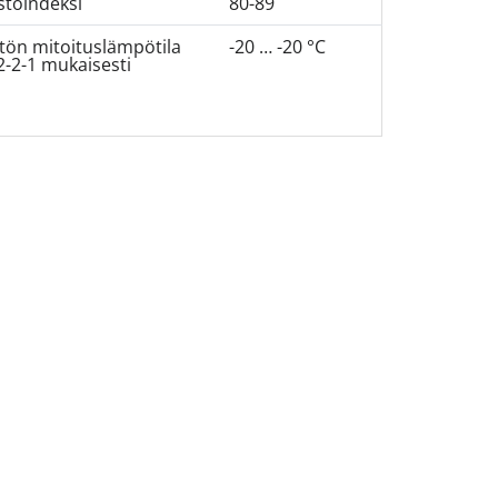
stoindeksi
80-89
tön mitoituslämpötila
-20 … -20 °C
-2-1 mukaisesti