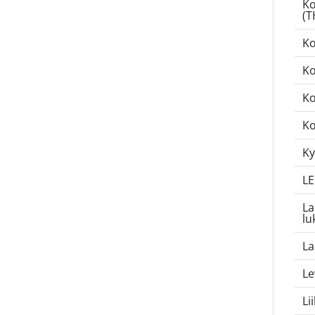
Ko
(T
Ko
Ko
Ko
Ko
Ky
LE
La
lu
La
Le
Li