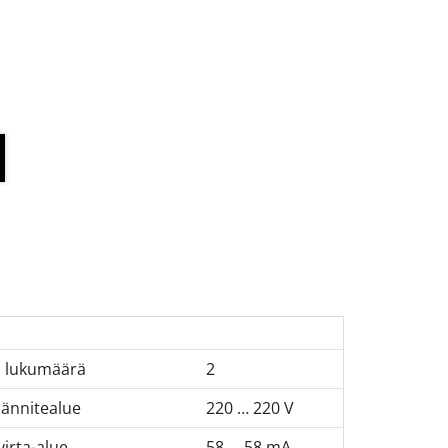
 lukumäärä
2
jännitealue
220 … 220 V
virta-alue
58 … 58 mA