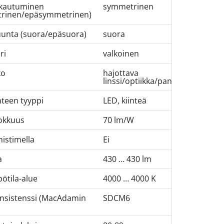
akautuminen
symmetrinen
rinen/epäsymmetrinen)
uunta (suora/epäsuora)
suora
ri
valkoinen
ko
hajottava
linssi/optiikka/paneeli
teen tyyppi
LED, kiinteä
okkuus
70 lm/W
istimella
Ei
a
430 … 430 lm
ötila-alue
4000 … 4000 K
onsistenssi (MacAdamin
SDCM6