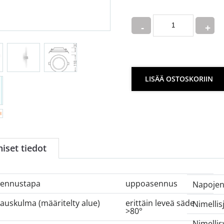
Quantity
LISÄÄ OSTOSKORIIN
iset tiedot
ennustapa
uppoasennus
Napojen
auskulma (määritelty alue)
erittäin leveä säde
Nimellis
>80°
Nimellis