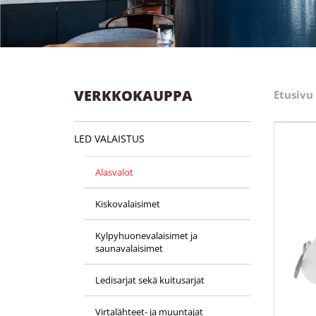
VERKKOKAUPPA
Etusivu
LED VALAISTUS
Alasvalot
Kiskovalaisimet
Kylpyhuone­valaisimet ja
saunavalaisimet
Ledisarjat sekä kuitusarjat
Virtalähteet- ja muuntajat