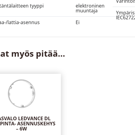
Värintoi
itäntälaitteen tyyppi
elektroninen
muuntaja
Ympäris
IEC62722
a-/lattia-asennus
Ei
at myös pitää...
ASVALO LEDVANCE DL
 PINTA- ASENNUSKEHYS
– 6W