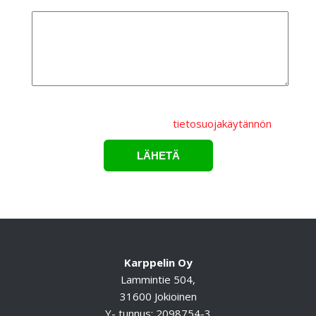
Lisätietoa
Lähettämällä lomakkeen hyväksyt, että
henkilötietojasi
käsitellään Karppelin Oy.:n
tietosuojakäytännön
mukaisesti.*
Karppelin Oy
Lammintie 504,
31600 Jokioinen
Y- tunnus: 2098754-3