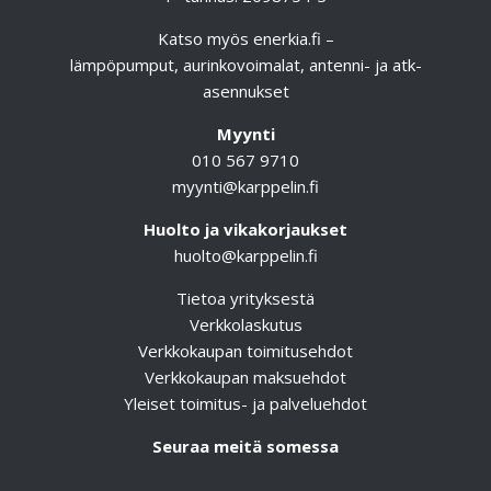
Katso myös
enerkia.fi
–
lämpöpumput, aurinkovoimalat, antenni- ja atk-
asennukset
Myynti
010 567 9710
myynti@karppelin.fi
Huolto ja vikakorjaukset
huolto@karppelin.fi
Tietoa yrityksestä
Verkkolaskutus
Verkkokaupan toimitusehdot
Verkkokaupan maksuehdot
Yleiset toimitus- ja palveluehdot
Seuraa meitä somessa