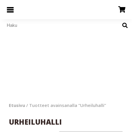
Etusivu
/ Tuotteet avainsanalla “Urheiluhalli”
URHEILUHALLI