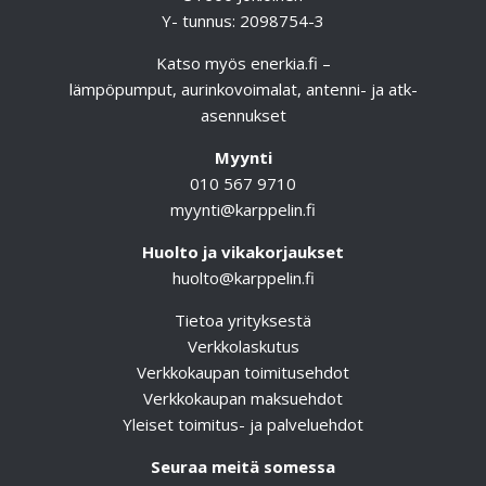
Y- tunnus: 2098754-3
Katso myös
enerkia.fi
–
lämpöpumput, aurinkovoimalat, antenni- ja atk-
asennukset
Myynti
010 567 9710
myynti@karppelin.fi
Huolto ja vikakorjaukset
huolto@karppelin.fi
Tietoa yrityksestä
Verkkolaskutus
Verkkokaupan toimitusehdot
Verkkokaupan maksuehdot
Yleiset toimitus- ja palveluehdot
Seuraa meitä somessa