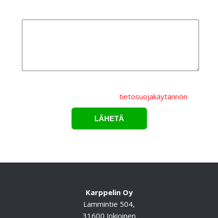
Lisätietoa
Lähettämällä lomakkeen hyväksyt, että
henkilötietojasi
käsitellään Karppelin Oy.:n
tietosuojakäytännön
mukaisesti.*
Karppelin Oy
Lammintie 504,
31600 Jokioinen