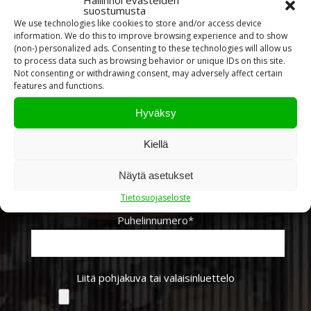
Hallinnoi evästeiden
suostumusta
We use technologies like cookies to store and/or access device
information. We do this to improve browsing experience and to show
Nimi*
(non-) personalized ads. Consenting to these technologies will allow us
to process data such as browsing behavior or unique IDs on this site.
Not consenting or withdrawing consent, may adversely affect certain
features and functions.
Sähköpostiosoite*
Hyväksy
Kiellä
Yritys
Näytä asetukset
Tietosuojaseloste
Puhelinnumero*
Liitä pohjakuva tai valaisinluettelo