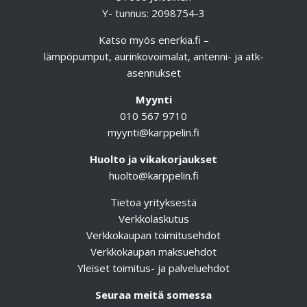
Y- tunnus: 2098754-3
Katso myös
enerkia.fi
–
lämpöpumput, aurinkovoimalat, antenni- ja atk-
asennukset
Myynti
010 567 9710
myynti@karppelin.fi
Huolto ja vikakorjaukset
huolto@karppelin.fi
Tietoa yrityksestä
Verkkolaskutus
Verkkokaupan toimitusehdot
Verkkokaupan maksuehdot
Yleiset toimitus- ja palveluehdot
Seuraa meitä somessa