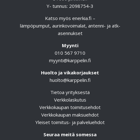
Y- tunnus: 2098754-3
Katso myös
enerkia.fi
–
lämpöpumput, aurinkovoimalat, antenni- ja atk-
asennukset
Myynti
010 567 9710
myynti@karppelin.fi
Huolto ja vikakorjaukset
huolto@karppelin.fi
Tietoa yrityksestä
Verkkolaskutus
Verkkokaupan toimitusehdot
Verkkokaupan maksuehdot
Yleiset toimitus- ja palveluehdot
Seuraa meitä somessa