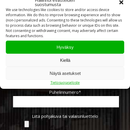
Hallinnoi evästeiden
suostumusta
We use technologies like cookies to store and/or access device
information. We do this to improve browsing experience and to show
Nimi*
(non-) personalized ads. Consenting to these technologies will allow us
to process data such as browsing behavior or unique IDs on this site.
Not consenting or withdrawing consent, may adversely affect certain
features and functions.
Sähköpostiosoite*
Hyväksy
Kiellä
Yritys
Näytä asetukset
Tietosuojaseloste
Puhelinnumero*
Liitä pohjakuva tai valaisinluettelo