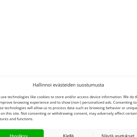
Hallinnoi evästeiden suostumusta
use technologies like cookies to store and/or access device information. We do t
improve browsing experience and to show (non-) personalized ads. Consenting to
se technologies will allow us to process data such as browsing behavior or uniqu
 on this site. Not consenting or withdrawing consent, may adversely affect certai
tures and functions.
Hyväksy
Kiellä
Näytä asetukset