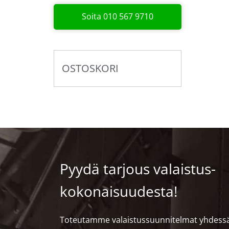
Soita 010 567 9710
OSTOSKORI
Pyydä tarjous valaistus­
kokonaisuudesta!
Toteutamme valaistussuunnitelmat yhdess