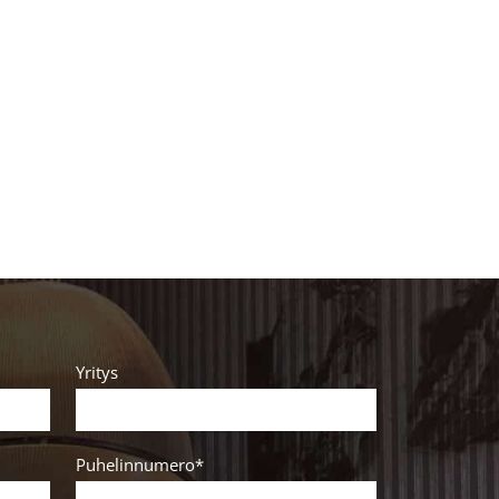
Yritys
Puhelinnumero*