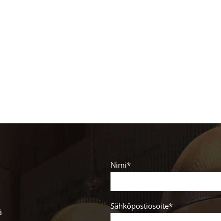
Nimi*
Sähköpostiosoite*
ä