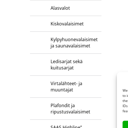
Alasvalot
Kiskovalaisimet
Kylpyhuone­valaisimet
ja saunavalaisimet
Ledisarjat sekä
kuitusarjat
Virtalähteet- ja
muuntajat
We 
to 
the
Plafondit ja
IDs
fea
ripustusvalaisimet
SAAS Highline”