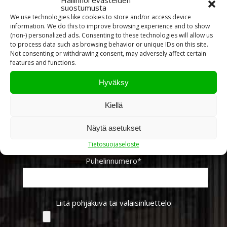
Hallinnoi evästeiden
suostumusta
We use technologies like cookies to store and/or access device
information. We do this to improve browsing experience and to show
Nimi*
(non-) personalized ads. Consenting to these technologies will allow us
to process data such as browsing behavior or unique IDs on this site.
Not consenting or withdrawing consent, may adversely affect certain
features and functions.
Sähköpostiosoite*
Hyväksy
Kiellä
Yritys
Näytä asetukset
Tietosuojaseloste
Puhelinnumero*
Liitä pohjakuva tai valaisinluettelo