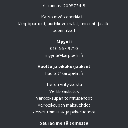
Y- tunnus: 2098754-3
Katso myös
enerkia.fi
–
lämpöpumput, aurinkovoimalat, antenni- ja atk-
asennukset
Myynti
010 567 9710
myynti@karppelin.fi
Huolto ja vikakorjaukset
huolto@karppelin.fi
Tietoa yrityksestä
Verkkolaskutus
Verkkokaupan toimitusehdot
Verkkokaupan maksuehdot
Yleiset toimitus- ja palveluehdot
Seuraa meitä somessa