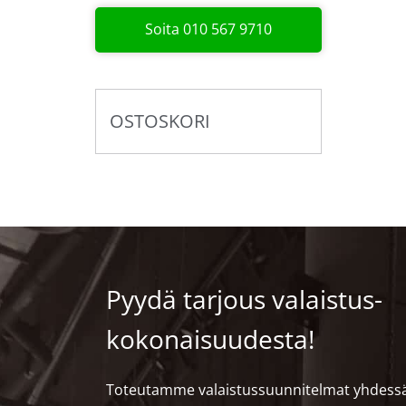
Soita 010 567 9710
OSTOSKORI
Pyydä tarjous valaistus­
kokonaisuudesta!
Toteutamme valaistussuunnitelmat yhdess