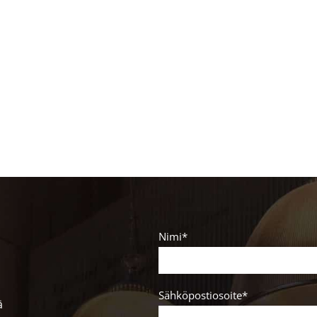
Nimi*
Sähköpostiosoite*
ä