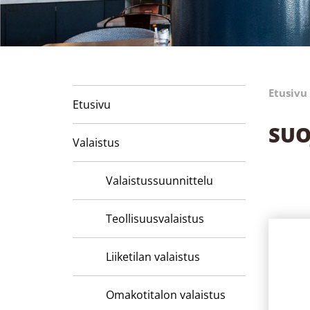
Etusivu
Etusivu
SUO
Valaistus
Valaistussuunnittelu
Teollisuusvalaistus
Liiketilan valaistus
Omakotitalon valaistus