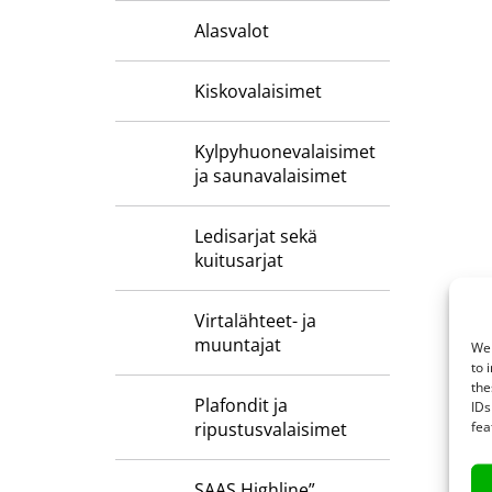
Alasvalot
Kiskovalaisimet
Kylpyhuone­valaisimet
ja saunavalaisimet
Ledisarjat sekä
kuitusarjat
Virtalähteet- ja
muuntajat
We 
to 
the
Plafondit ja
IDs
fea
ripustusvalaisimet
SAAS Highline”