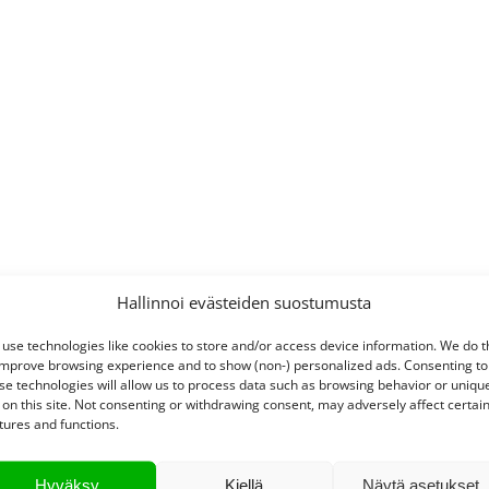
Hallinnoi evästeiden suostumusta
use technologies like cookies to store and/or access device information. We do t
improve browsing experience and to show (non-) personalized ads. Consenting to
se technologies will allow us to process data such as browsing behavior or uniqu
 on this site. Not consenting or withdrawing consent, may adversely affect certai
tures and functions.
Hyväksy
Kiellä
Näytä asetukset