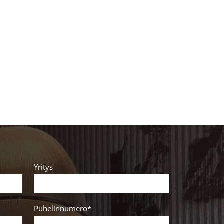
Yritys
Puhelinnumero*