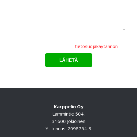
Lähettämällä lomakkeen hyväksyt, että
henkilötietojasi
käsitellään Karppelin Oy.:n
tietosuojakäytännön
mukaisesti.*
Karppelin Oy
Lammintie 504,
31600 Jokioinen
Y- tunnus: 2098754-3