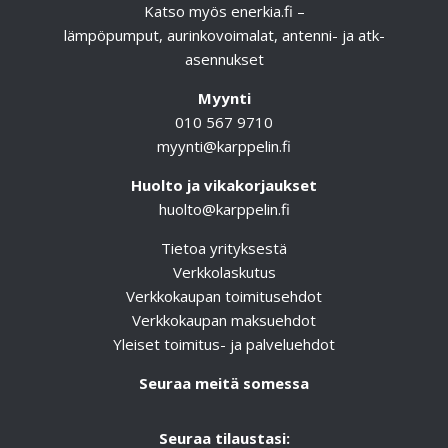
Katso myös
enerkia.fi
–
lämpöpumput, aurinkovoimalat, antenni- ja atk-
asennukset
Myynti
010 567 9710
myynti@karppelin.fi
Huolto ja vikakorjaukset
huolto@karppelin.fi
Tietoa yrityksestä
Verkkolaskutus
Verkkokaupan toimitusehdot
Verkkokaupan maksuehdot
Yleiset toimitus- ja palveluehdot
Seuraa meitä somessa
Seuraa tilaustasi: