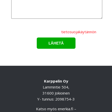
Lähettämällä lomakkeen hyväksyt, että
henkilötietojasi
käsitellään Karppelin Oy.:n
tietosuojakäytännön
mukaisesti.*
Karppelin Oy
Lammintie 504,
31600 Jokioinen
Y- tunnus: 2098754-3
Katso myös
enerkia.fi
–