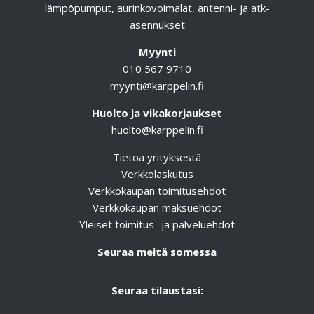
lämpöpumput, aurinkovoimalat, antenni- ja atk-
asennukset
Myynti
010 567 9710
myynti@karppelin.fi
Huolto ja vikakorjaukset
huolto@karppelin.fi
Tietoa yrityksestä
Verkkolaskutus
Verkkokaupan toimitusehdot
Verkkokaupan maksuehdot
Yleiset toimitus- ja palveluehdot
Seuraa meitä somessa
Seuraa tilaustasi: