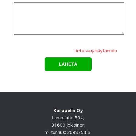
Lähettämällä lomakkeen hyväksyt, että
henkilötietojasi
käsitellään Karppelin Oy.:n
tietosuojakäytännön
mukaisesti.*
Karppelin Oy
Lammintie 504,
31600 Jokioinen
Y- tunnus: 2098754-3