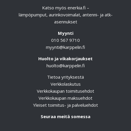
Katso myös
enerkia.fi
–
lämpöpumput, aurinkovoimalat, antenni- ja atk-
asennukset
Myynti
010 567 9710
myynti@karppelin.fi
Huolto ja vikakorjaukset
huolto@karppelin.fi
Tietoa yrityksestä
Verkkolaskutus
Verkkokaupan toimitusehdot
Verkkokaupan maksuehdot
Yleiset toimitus- ja palveluehdot
Seuraa meitä somessa