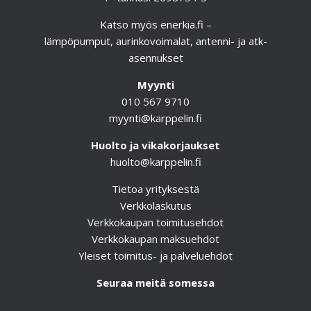
Katso myös
enerkia.fi
–
lämpöpumput, aurinkovoimalat, antenni- ja atk-
asennukset
Myynti
010 567 9710
myynti@karppelin.fi
Huolto ja vikakorjaukset
huolto@karppelin.fi
Tietoa yrityksestä
Verkkolaskutus
Verkkokaupan toimitusehdot
Verkkokaupan maksuehdot
Yleiset toimitus- ja palveluehdot
Seuraa meitä somessa