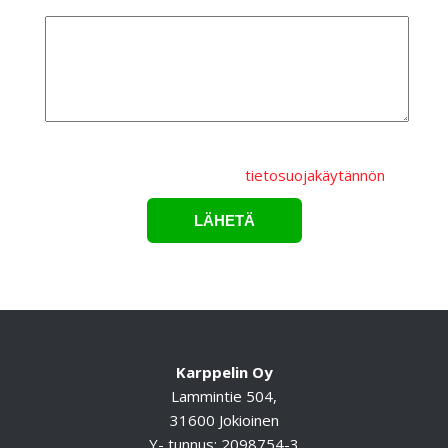
Lisätietoa
Lähettämällä lomakkeen hyväksyt, että
henkilötietojasi
käsitellään Karppelin Oy.:n
tietosuojakäytännön
mukaisesti.*
Karppelin Oy
Lammintie 504,
31600 Jokioinen
Y- tunnus: 2098754-3