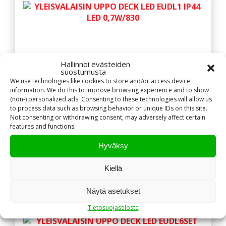
Hallinnoi evästeiden
suostumusta
We use technologies like cookies to store and/or access device
information. We do this to improve browsing experience and to show
YLEISVALAISIN UPPO DECK LED EUDL1 IP44
(non-) personalized ads. Consenting to these technologies will allow us
LED 0,7W/830
to process data such as browsing behavior or unique IDs on this site.
Not consenting or withdrawing consent, may adversely affect certain
features and functions.
14,00
€
sis. alv 25,5%
Hyväksy
NÄYTÄ TUOTE
Kiellä
Näytä asetukset
Tietosuojaseloste