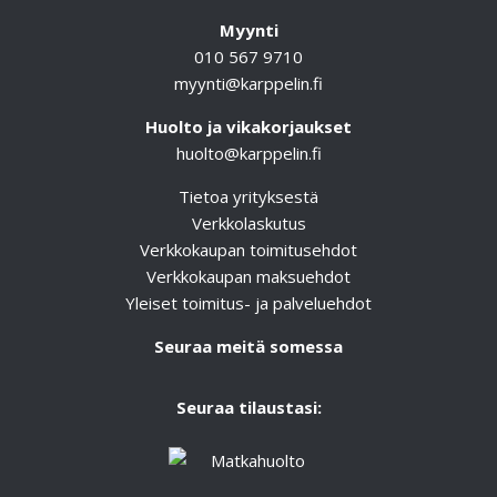
Myynti
010 567 9710
myynti@karppelin.fi
Huolto ja vikakorjaukset
huolto@karppelin.fi
Tietoa yrityksestä
Verkkolaskutus
Verkkokaupan toimitusehdot
Verkkokaupan maksuehdot
Yleiset toimitus- ja palveluehdot
Seuraa meitä somessa
Seuraa tilaustasi: