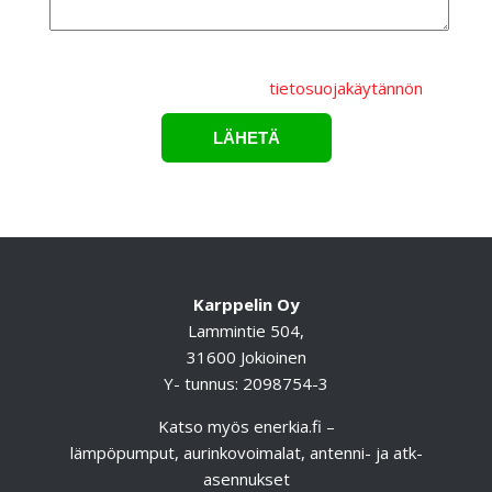
Lähettämällä lomakkeen hyväksyt, että
henkilötietojasi
käsitellään Karppelin Oy.:n
tietosuojakäytännön
mukaisesti.*
Karppelin Oy
Lammintie 504,
31600 Jokioinen
Y- tunnus: 2098754-3
Katso myös
enerkia.fi
–
lämpöpumput, aurinkovoimalat, antenni- ja atk-
asennukset