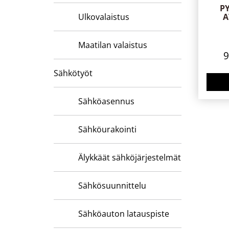
P
Ulkovalaistus
A
Maatilan valaistus
Sähkötyöt
Sähköasennus
Sähköurakointi
Älykkäät sähköjärjestelmät
Sähkösuunnittelu
Sähköauton latauspiste