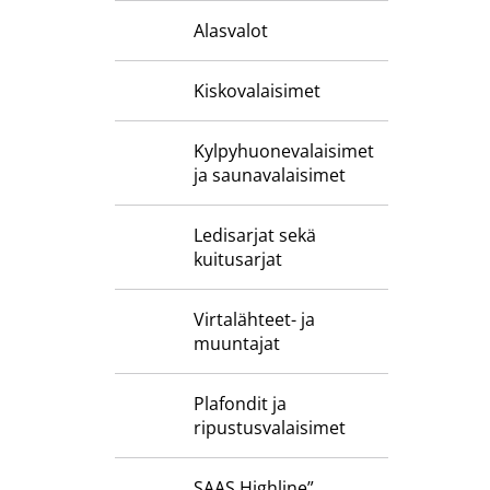
Alasvalot
Kiskovalaisimet
Kylpyhuone­valaisimet
ja saunavalaisimet
Ledisarjat sekä
kuitusarjat
Virtalähteet- ja
muuntajat
Plafondit ja
ripustusvalaisimet
SAAS Highline”