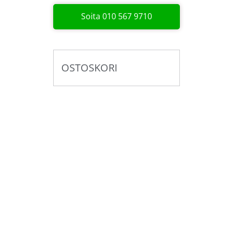
Soita 010 567 9710
OSTOSKORI
Pyydä tarjous valaistus­
kokonaisuudesta!
Toteutamme valaistussuunnitelmat yhdess