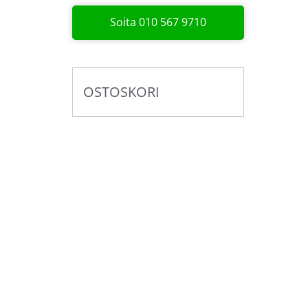
Soita 010 567 9710
OSTOSKORI
Pyydä tarjous valaistus­
kokonaisuudesta!
Toteutamme valaistussuunnitelmat yhdess