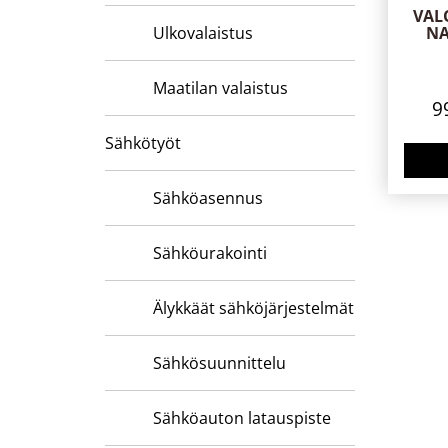
VAL
Ulkovalaistus
NA
Maatilan valaistus
9
Sähkötyöt
Sähköasennus
Sähköurakointi
Älykkäät sähköjärjestelmät
Sähkösuunnittelu
Sähköauton latauspiste