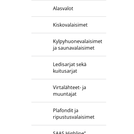
Alasvalot
Kiskovalaisimet
Kylpyhuone­valaisimet
ja saunavalaisimet
Ledisarjat sekä
kuitusarjat
Virtalähteet- ja
muuntajat
Plafondit ja
ripustusvalaisimet
SAAS Highline”