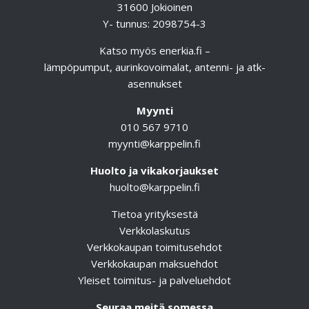
31600 Jokioinen
Y- tunnus: 2098754-3
Katso myös
enerkia.fi
–
lämpöpumput, aurinkovoimalat, antenni- ja atk-
asennukset
Myynti
010 567 9710
myynti@karppelin.fi
Huolto ja vikakorjaukset
huolto@karppelin.fi
Tietoa yrityksestä
Verkkolaskutus
Verkkokaupan toimitusehdot
Verkkokaupan maksuehdot
Yleiset toimitus- ja palveluehdot
Seuraa meitä somessa