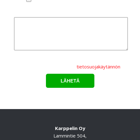
Lisätietoa
Lähettämällä lomakkeen hyväksyt, että
henkilötietojasi
käsitellään Karppelin Oy.:n
tietosuojakäytännön
mukaisesti.*
Karppelin Oy
Lammintie 504,