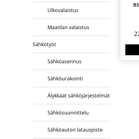
R
Ulkovalaistus
Maatilan valaistus
2
Sähkötyöt
Sähköasennus
Sähköurakointi
Älykkäät sähköjärjestelmät
Sähkösuunnittelu
Sähköauton latauspiste