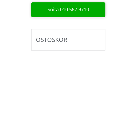
Soita 010 567 9710
OSTOSKORI
Pyydä tarjous valaistus­
kokonaisuudesta!
Toteutamme valaistussuunnitelmat yhdess