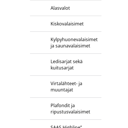
Alasvalot
Kiskovalaisimet
Kylpyhuone­valaisimet
ja saunavalaisimet
Ledisarjat sekä
kuitusarjat
Virtalähteet- ja
muuntajat
Plafondit ja
ripustusvalaisimet
SAAS Highline”