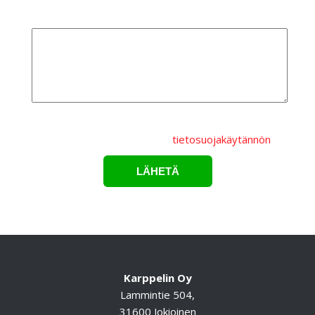
Lisätietoa
Lähettämällä lomakkeen hyväksyt, että
henkilötietojasi
käsitellään Karppelin Oy.:n
tietosuojakäytännön
mukaisesti.*
Karppelin Oy
Lammintie 504,
31600 Jokioinen