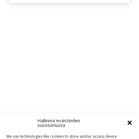
Pyydä tarjous valaistus­
kokonaisuudesta!
Toteutamme valaistussuunnitelmat yhdessä
valaisintoimittajiemme kanssa. Lähetä meille
pohjakuva projektistasi tai mahdollinen
valaisinluettelo, niin teemme tarjouksen
Hallinnoi evästeiden
valaisimista.
suostumusta
We use technologies like cookies to store and/or access device