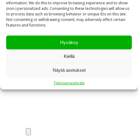
information. We do this to improve browsing experience and to show
(non-) personalized ads. Consenting to these technologies will allow us
to process data such as browsing behavior or unique IDs on this site.
Not consenting or withdrawing consent, may adversely affect certain
Nimi*
features and functions.
Hyväksy
Sähköpostiosoite*
Kiellä
Näytä asetukset
Yritys
Tietosuojaseloste
Puhelinnumero*
Liitä pohjakuva tai valaisinluettelo