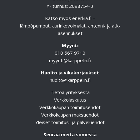
Y- tunnus: 2098754-3
Katso myös
enerkia.fi
–
lämpöpumput, aurinkovoimalat, antenni- ja atk-
asennukset
Myynti
010 567 9710
myynti@karppelin.fi
Huolto ja vikakorjaukset
huolto@karppelin.fi
Tietoa yrityksestä
Verkkolaskutus
Verkkokaupan toimitusehdot
Verkkokaupan maksuehdot
Yleiset toimitus- ja palveluehdot
Seuraa meitä somessa