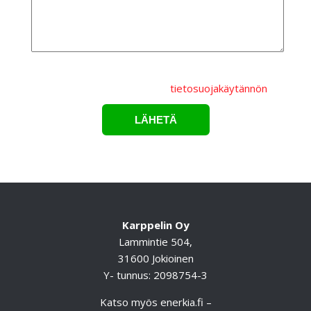
Lähettämällä lomakkeen hyväksyt, että
henkilötietojasi
käsitellään Karppelin Oy.:n
tietosuojakäytännön
mukaisesti.*
Karppelin Oy
Lammintie 504,
31600 Jokioinen
Y- tunnus: 2098754-3
Katso myös
enerkia.fi
–