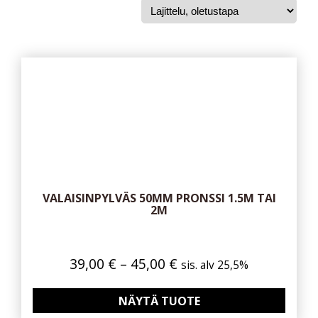
VALAISINPYLVÄS 50MM PRONSSI 1.5M TAI
2M
Hintaluokka:
39,00
€
–
45,00
€
sis. alv 25,5%
39,00 €
-
NÄYTÄ TUOTE
45,00 €