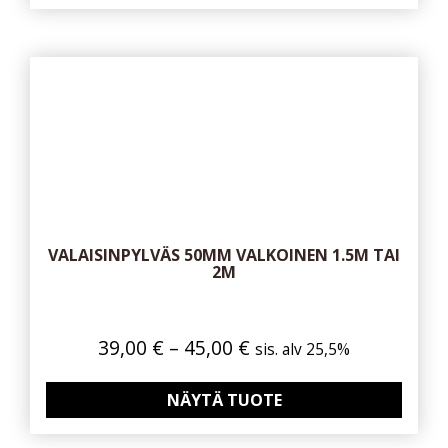
VALAISINPYLVÄS 50MM VALKOINEN 1.5M TAI
2M
Hintaluokka:
39,00
€
–
45,00
€
sis. alv 25,5%
39,00 €
-
NÄYTÄ TUOTE
45,00 €