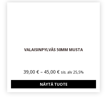
VALAISINPYLVÄS 50MM MUSTA
Hintaluokka:
39,00
€
–
45,00
€
sis. alv 25,5%
39,00 €
-
NÄYTÄ TUOTE
45,00 €