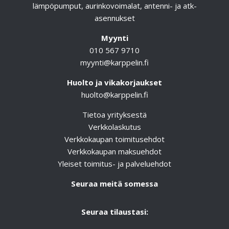
lämpöpumput, aurinkovoimalat, antenni- ja atk-
asennukset
Myynti
010 567 9710
myynti@karppelin.fi
Huolto ja vikakorjaukset
huolto@karppelin.fi
Tietoa yrityksestä
Verkkolaskutus
Verkkokaupan toimitusehdot
Verkkokaupan maksuehdot
Yleiset toimitus- ja palveluehdot
Seuraa meitä somessa
Seuraa tilaustasi: