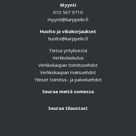
Myynti
010 567 9710
myynti@karppelin.fi
Huolto ja vikakorjaukset
huolto@karppelin.fi
Tietoa yrityksestä
Verkkolaskutus
Verkkokaupan toimitusehdot
Verkkokaupan maksuehdot
Yleiset toimitus- ja palveluehdot
Seuraa meitä somessa
Seuraa tilaustasi: