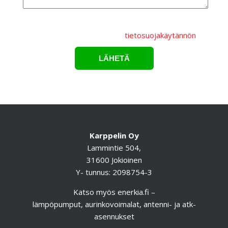
Lähettämällä lomakkeen hyväksyt, että
henkilötietojasi
käsitellään Karppelin Oy.:n
tietosuojakäytännön
mukaisesti.*
Karppelin Oy
Lammintie 504,
31600 Jokioinen
Y- tunnus: 2098754-3
Katso myös
enerkia.fi
–
lämpöpumput, aurinkovoimalat, antenni- ja atk-
asennukset