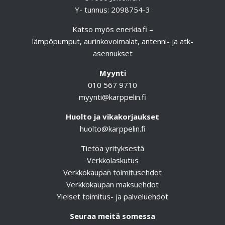
Y- tunnus: 2098754-3
Katso myös
enerkia.fi
–
lämpöpumput, aurinkovoimalat, antenni- ja atk-
asennukset
Myynti
010 567 9710
myynti@karppelin.fi
Huolto ja vikakorjaukset
huolto@karppelin.fi
Tietoa yrityksestä
Verkkolaskutus
Verkkokaupan toimitusehdot
Verkkokaupan maksuehdot
Yleiset toimitus- ja palveluehdot
Seuraa meitä somessa