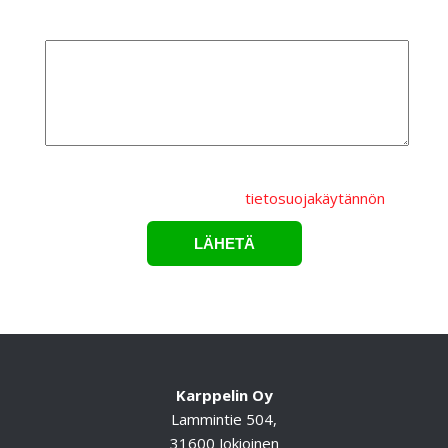
Lisätietoa
Lähettämällä lomakkeen hyväksyt, että
henkilötietojasi
käsitellään Karppelin Oy.:n
tietosuojakäytännön
mukaisesti.*
Karppelin Oy
Lammintie 504,
31600 Jokioinen