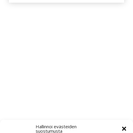
Pyydä tarjous valaistus­
kokonaisuudesta!
Toteutamme valaistussuunnitelmat yhdessä
valaisintoimittajiemme kanssa. Lähetä meille
pohjakuva projektistasi tai mahdollinen
valaisinluettelo, niin teemme tarjouksen
valaisimista.
Hallinnoi evästeiden
suostumusta