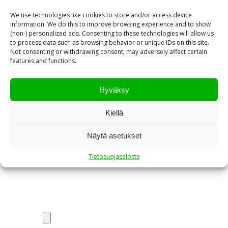
We use technologies like cookies to store and/or access device
information. We do this to improve browsing experience and to show
(non-) personalized ads. Consenting to these technologies will allow us
Nimi*
to process data such as browsing behavior or unique IDs on this site.
Not consenting or withdrawing consent, may adversely affect certain
features and functions.
Sähköpostiosoite*
Hyväksy
Kiellä
Yritys
Näytä asetukset
Tietosuojaseloste
Puhelinnumero*
Liitä pohjakuva tai valaisinluettelo